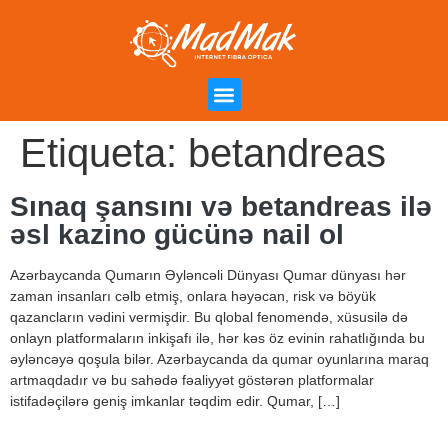
Campanha de Indicação
Área do Cliente
Etiqueta:
betandreas
Sınaq şansını və betandreas ilə
əsl kazino gücünə nail ol
Azərbaycanda Qumarın Əyləncəli Dünyası Qumar dünyası hər
zaman insanları cəlb etmiş, onlara həyəcan, risk və böyük
qazancların vədini vermişdir. Bu qlobal fenomendə, xüsusilə də
onlayn platformaların inkişafı ilə, hər kəs öz evinin rahatlığında bu
əyləncəyə qoşula bilər. Azərbaycanda da qumar oyunlarına maraq
artmaqdadır və bu sahədə fəaliyyət göstərən platformalar
istifadəçilərə geniş imkanlar təqdim edir. Qumar, […]