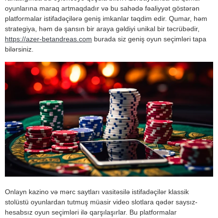
oyunlarına maraq artmaqdadır və bu sahədə fəaliyyət göstərən
platformalar istifadəçilərə geniş imkanlar təqdim edir. Qumar, həm
strategiya, həm də şansın bir araya gəldiyi unikal bir təcrübədir,
https://azer-betandreas.com
burada siz geniş oyun seçimləri tapa
bilərsiniz.
Onlayn kazino və mərc saytları vasitəsilə istifadəçilər klassik
stolüstü oyunlardan tutmuş müasir video slotlara qədər saysız-
hesabsız oyun seçimləri ilə qarşılaşırlar. Bu platformalar