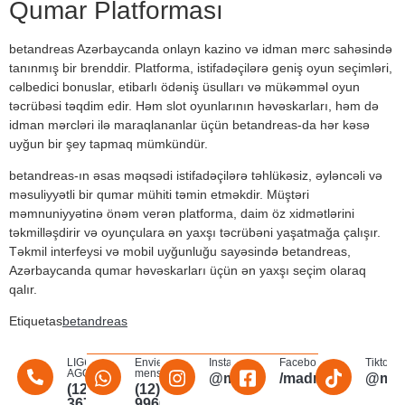
Qumar Platforması
betandreas Azərbaycanda onlayn kazino və idman mərc sahəsində
tanınmış bir brenddir. Platforma, istifadəçilərə geniş oyun seçimləri,
cəlbedici bonuslar, etibarlı ödəniş üsulları və mükəmməl oyun
təcrübəsi təqdim edir. Həm slot oyunlarının həvəskarları, həm də
idman mərcləri ilə maraqlananlar üçün betandreas-da hər kəsə
uyğun bir şey tapmaq mümkündür.
betandreas-ın əsas məqsədi istifadəçilərə təhlükəsiz, əyləncəli və
məsuliyyətli bir qumar mühiti təmin etməkdir. Müştəri
məmnuniyyətinə önəm verən platforma, daim öz xidmətlərini
təkmilləşdirir və oyunçulara ən yaxşı təcrübəni yaşatmağa çalışır.
Təkmil interfeysi və mobil uyğunluğu sayəsində betandreas,
Azərbaycanda qumar həvəskarları üçün ən yaxşı seçim olaraq
qalır.
Etiquetas
betandreas
LIGUE
Envie uma
Instagram
Facebook
Tiktok
AGORA
mensagem
@madmakfibra
/madmakfibraopti
@mad
(12)
(12)
3672-
996011340