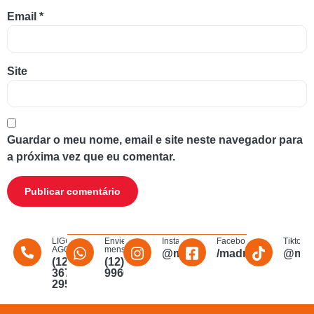
Email
*
Site
Guardar o meu nome, email e site neste navegador para
a próxima vez que eu comentar.
LIGUE
Envie uma
Instagram
Facebook
Tiktok
AGORA
mensagem
@madmakfibra
/madmakfibraopti
@mad
(12)
(12)
3672-
996011340
2956