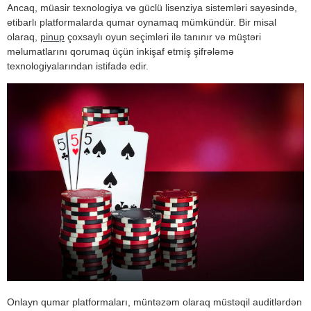
Ancaq, müasir texnologiya və güclü lisenziya sistemləri sayəsində,
etibarlı platformalarda qumar oynamaq mümkündür. Bir misal
olaraq,
pinup
çoxsaylı oyun seçimləri ilə tanınır və müştəri
məlumatlarını qorumaq üçün inkişaf etmiş şifrələmə
texnologiyalarından istifadə edir.
Onlayn qumar platformaları, müntəzəm olaraq müstəqil auditlərdən