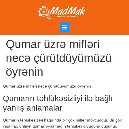
Campanha de Indicação
Área do Cliente
Qumar üzrə mifləri
necə çürütdüyümüzü
öyrənin
Qumar üzrə mifləri necə çürütdüyümüzü öyrənin
Qumarın təhlükəsizliyi ilə bağlı
yanlış anlamalar
Qumarın təhlükəsizliyi haqqında bir çox miflər mövcuddur. Bir çox
insanlar, onlayn qumar oynamağın təhlükəli olduğunu düşünür.