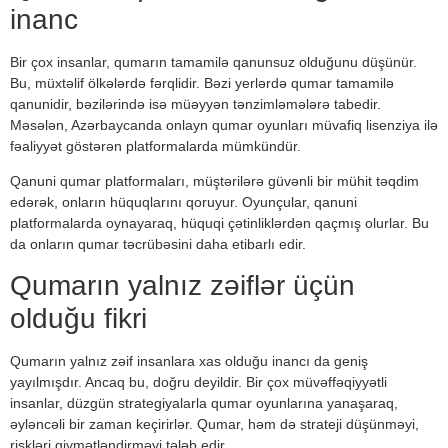
inanc
Bir çox insanlar, qumarın tamamilə qanunsuz olduğunu düşünür.
Bu, müxtəlif ölkələrdə fərqlidir. Bəzi yerlərdə qumar tamamilə
qanunidir, bəzilərində isə müəyyən tənzimləmələrə tabedir.
Məsələn, Azərbaycanda onlayn qumar oyunları müvafiq lisenziya ilə
fəaliyyət göstərən platformalarda mümkündür.
Qanuni qumar platformaları, müştərilərə güvənli bir mühit təqdim
edərək, onların hüquqlarını qoruyur. Oyunçular, qanuni
platformalarda oynayaraq, hüquqi çətinliklərdən qaçmış olurlar. Bu
da onların qumar təcrübəsini daha etibarlı edir.
Qumarın yalnız zəiflər üçün
olduğu fikri
Qumarın yalnız zəif insanlara xas olduğu inancı da geniş
yayılmışdır. Ancaq bu, doğru deyildir. Bir çox müvəffəqiyyətli
insanlar, düzgün strategiyalarla qumar oyunlarına yanaşaraq,
əyləncəli bir zaman keçirirlər. Qumar, həm də strateji düşünməyi,
riskləri qiymətləndirməyi tələb edir.