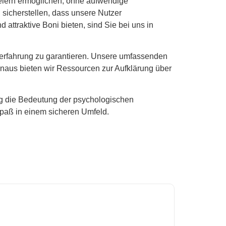
ielern ermöglichen, ohne aufwendige
sicherstellen, dass unsere Nutzer
ttraktive Boni bieten, sind Sie bei uns in
lerfahrung zu garantieren. Unsere umfassenden
inaus bieten wir Ressourcen zur Aufklärung über
tig die Bedeutung der psychologischen
paß in einem sicheren Umfeld.