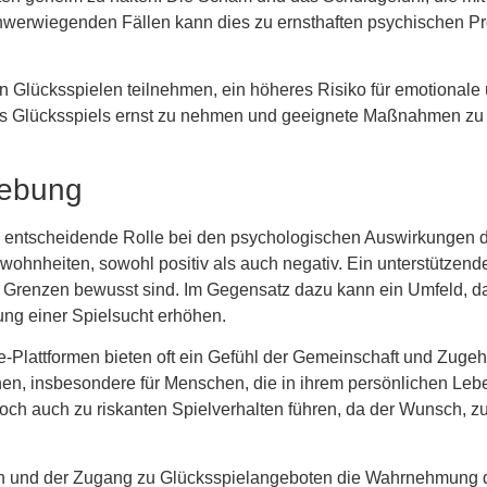
schwerwiegenden Fällen kann dies zu ernsthaften psychischen 
 an Glücksspielen teilnehmen, ein höheres Risiko für emotional
s Glücksspiels ernst zu nehmen und geeignete Maßnahmen zu e
gebung
e entscheidende Rolle bei den psychologischen Auswirkungen 
ewohnheiten, sowohl positiv als auch negativ. Ein unterstützen
er Grenzen bewusst sind. Im Gegensatz dazu kann ein Umfeld, d
ung einer Spielsucht erhöhen.
e-Plattformen bieten oft ein Gefühl der Gemeinschaft und Zugehö
hen, insbesondere für Menschen, die in ihrem persönlichen Le
och auch zu riskanten Spielverhalten führen, da der Wunsch, z
 und der Zugang zu Glücksspielangeboten die Wahrnehmung der