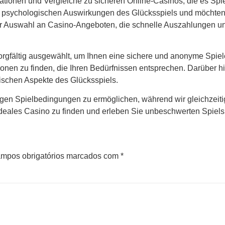
mationen und Vergleiche zu sicheren Online-Casinos, die es Sp
ie psychologischen Auswirkungen des Glücksspiels und möchten 
 Auswahl an Casino-Angeboten, die schnelle Auszahlungen und a
sorgfältig ausgewählt, um Ihnen eine sichere und anonyme Spie
onen zu finden, die Ihren Bedürfnissen entsprechen. Darüber h
ischen Aspekte des Glücksspiels.
sigen Spielbedingungen zu ermöglichen, während wir gleichzei
deales Casino zu finden und erleben Sie unbeschwerten Spiels
mpos obrigatórios marcados com
*