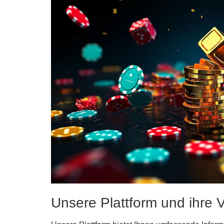
Unsere Plattform und ihre V