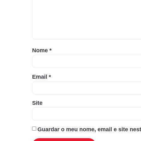
Nome
*
Email
*
Site
Guardar o meu nome, email e site nes