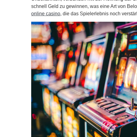
schnell Geld zu gewinnen, was eine Art von Bel
online casino
, die das Spielerlebnis noch verstä