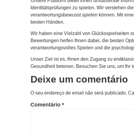
Unsere Plattform bietet Ihnen umfassende Infor
Identitätsprüfungen zu spielen. Wir verstehen d
verantwortungsbewusst spielen können. Mit einer
besten Händen.
Wir haben eine Vielzahl von Glücksspielseiten 
Bewertungen helfen Ihnen dabei, die besten Opti
verantwortungsvolles Spielen und die psycholog
Unser Ziel ist es, Ihnen den Zugang zu erstklas
Gesundheit betonen. Besuchen Sie uns, um Ihr i
Deixe um comentário
O seu endereço de email não será publicado.
Ca
Comentário
*