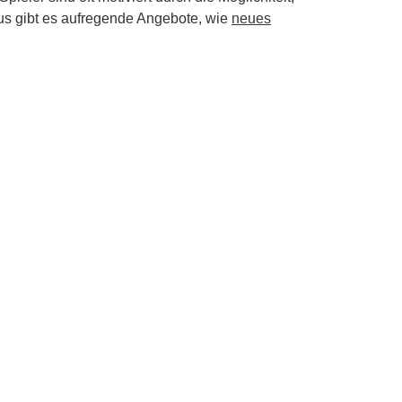
us gibt es aufregende Angebote, wie
neues