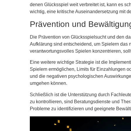
denen Glücksspiel weit verbreitet ist, kann es s
wichtig, eine kritische Auseinandersetzung mit 
Prävention und Bewältigun
Die Prävention von Glücksspielsucht und den da
Aufklärung sind entscheidend, um Spielern das n
verantwortungsvolles Spielen konzentrieren, so
Eine weitere wichtige Strategie ist die Impleme
Spielern ermöglichen, Limits für Einzahlungen 
und die negativen psychologischen Auswirkungen 
umgehen können.
Schließlich ist die Unterstützung durch Fachleu
zu kontrollieren, sind Beratungsdienste und Th
Probleme zu identifizieren und geeignete Bewält