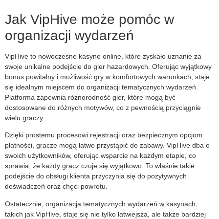
Jak VipHive może pomóc w
organizacji wydarzeń
VipHive to nowoczesne kasyno online, które zyskało uznanie za
swoje unikalne podejście do gier hazardowych. Oferując wyjątkowy
bonus powitalny i możliwość gry w komfortowych warunkach, staje
się idealnym miejscem do organizacji tematycznych wydarzeń.
Platforma zapewnia różnorodność gier, które mogą być
dostosowane do różnych motywów, co z pewnością przyciągnie
wielu graczy.
Dzięki prostemu procesowi rejestracji oraz bezpiecznym opcjom
płatności, gracze mogą łatwo przystąpić do zabawy. VipHive dba o