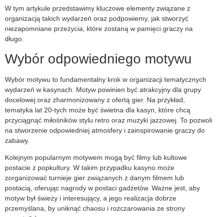
W tym artykule przedstawimy kluczowe elementy związane z
organizacją takich wydarzeń oraz podpowiemy, jak stworzyć
niezapomniane przeżycia, które zostaną w pamięci graczy na
długo.
Wybór odpowiedniego motywu
Wybór motywu to fundamentalny krok w organizacji tematycznych
wydarzeń w kasynach. Motyw powinien być atrakcyjny dla grupy
docelowej oraz zharmonizowany z ofertą gier. Na przykład,
tematyka lat 20-tych może być świetna dla kasyn, które chcą
przyciągnąć miłośników stylu retro oraz muzyki jazzowej. To pozwoli
na stworzenie odpowiedniej atmosfery i zainspirowanie graczy do
zabawy.
Kolejnym popularnym motywem mogą być filmy lub kultowe
postacie z popkultury. W takim przypadku kasyno może
zorganizować turnieje gier związanych z danym filmem lub
postacią, oferując nagrody w postaci gadżetów. Ważne jest, aby
motyw był świeży i interesujący, a jego realizacja dobrze
przemyślana, by uniknąć chaosu i rozczarowania ze strony