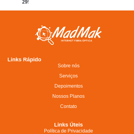
LIGUE
Envie uma
Instagram
Facebook
Tiktok
AGORA
mensagem
@madmakfibra
/madmakfibraopti
@mad
(12)
(12)
3672-
996011340
2956
Links Rápido
Sobre nós
Serviços
Depoimentos