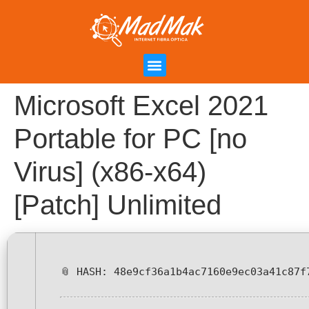
Campanha de Indicação
Área do Cliente
Microsoft Excel 2021
Portable for PC [no
Virus] (x86-x64)
[Patch] Unlimited
📎 HASH: 48e9cf36a1b4ac7160e9ec03a41c87f