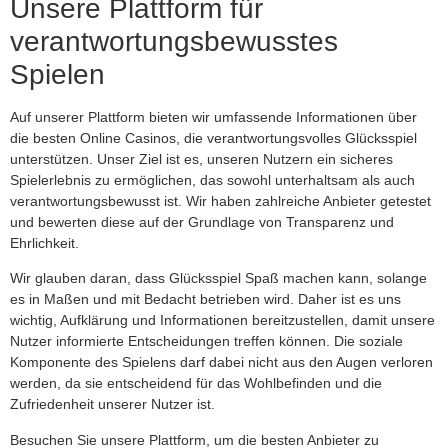
Unsere Plattform für
verantwortungsbewusstes
Spielen
Auf unserer Plattform bieten wir umfassende Informationen über
die besten Online Casinos, die verantwortungsvolles Glücksspiel
unterstützen. Unser Ziel ist es, unseren Nutzern ein sicheres
Spielerlebnis zu ermöglichen, das sowohl unterhaltsam als auch
verantwortungsbewusst ist. Wir haben zahlreiche Anbieter getestet
und bewerten diese auf der Grundlage von Transparenz und
Ehrlichkeit.
Wir glauben daran, dass Glücksspiel Spaß machen kann, solange
es in Maßen und mit Bedacht betrieben wird. Daher ist es uns
wichtig, Aufklärung und Informationen bereitzustellen, damit unsere
Nutzer informierte Entscheidungen treffen können. Die soziale
Komponente des Spielens darf dabei nicht aus den Augen verloren
werden, da sie entscheidend für das Wohlbefinden und die
Zufriedenheit unserer Nutzer ist.
Besuchen Sie unsere Plattform, um die besten Anbieter zu