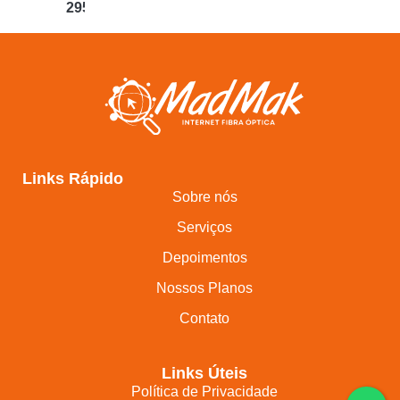
2956
Links Rápido
Sobre nós
Serviços
Depoimentos
Nossos Planos
Contato
Links Úteis
Política de Privacidade