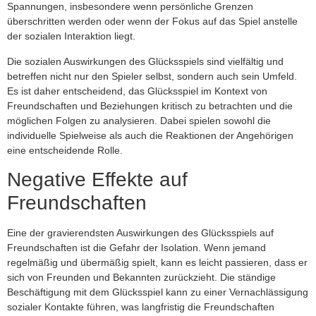
Spannungen, insbesondere wenn persönliche Grenzen
überschritten werden oder wenn der Fokus auf das Spiel anstelle
der sozialen Interaktion liegt.
Die sozialen Auswirkungen des Glücksspiels sind vielfältig und
betreffen nicht nur den Spieler selbst, sondern auch sein Umfeld.
Es ist daher entscheidend, das Glücksspiel im Kontext von
Freundschaften und Beziehungen kritisch zu betrachten und die
möglichen Folgen zu analysieren. Dabei spielen sowohl die
individuelle Spielweise als auch die Reaktionen der Angehörigen
eine entscheidende Rolle.
Negative Effekte auf
Freundschaften
Eine der gravierendsten Auswirkungen des Glücksspiels auf
Freundschaften ist die Gefahr der Isolation. Wenn jemand
regelmäßig und übermäßig spielt, kann es leicht passieren, dass er
sich von Freunden und Bekannten zurückzieht. Die ständige
Beschäftigung mit dem Glücksspiel kann zu einer Vernachlässigung
sozialer Kontakte führen, was langfristig die Freundschaften