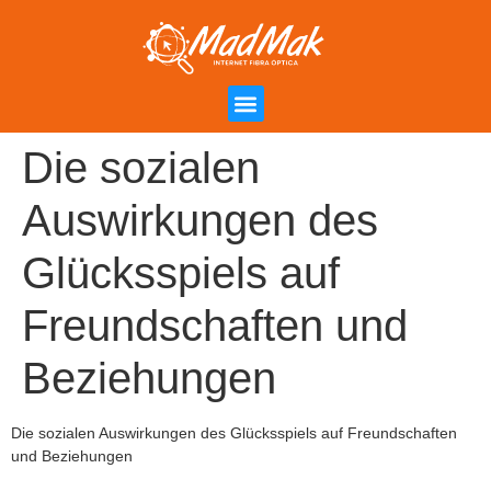
Campanha de Indicação
Área do Cliente
Die sozialen
Auswirkungen des
Glücksspiels auf
Freundschaften und
Beziehungen
Die sozialen Auswirkungen des Glücksspiels auf Freundschaften
und Beziehungen