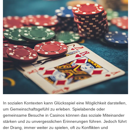
In sozialen Kontexten kann Glücksspiel eine Möglichkeit darstellen,
um Gemeinschaftsgefühl zu erleben. Spielabende oder
gemeinsame Besuche in Casinos können das soziale Miteinander
stärken und zu unvergesslichen Erinnerungen führen. Jedoch führt
der Drang, immer weiter zu spielen, oft zu Konflikten und