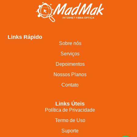
Links Rápido
Sobre nós
Serviços
Depoimentos
Nossos Planos
Contato
Links Úteis
Política de Privacidade
Termo de Uso
Suporte