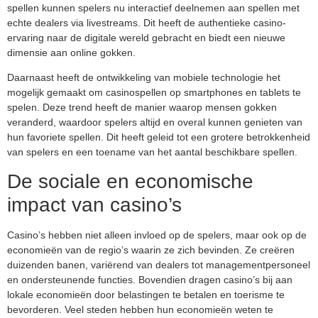
spellen kunnen spelers nu interactief deelnemen aan spellen met
echte dealers via livestreams. Dit heeft de authentieke casino-
ervaring naar de digitale wereld gebracht en biedt een nieuwe
dimensie aan online gokken.
Daarnaast heeft de ontwikkeling van mobiele technologie het
mogelijk gemaakt om casinospellen op smartphones en tablets te
spelen. Deze trend heeft de manier waarop mensen gokken
veranderd, waardoor spelers altijd en overal kunnen genieten van
hun favoriete spellen. Dit heeft geleid tot een grotere betrokkenheid
van spelers en een toename van het aantal beschikbare spellen.
De sociale en economische
impact van casino’s
Casino’s hebben niet alleen invloed op de spelers, maar ook op de
economieën van de regio’s waarin ze zich bevinden. Ze creëren
duizenden banen, variërend van dealers tot managementpersoneel
en ondersteunende functies. Bovendien dragen casino’s bij aan
lokale economieën door belastingen te betalen en toerisme te
bevorderen. Veel steden hebben hun economieën weten te