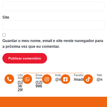
Site
Guardar o meu nome, email e site neste navegador para
a próxima vez que eu comentar.
LIGUE
Envie uma
Instagram
Facebook
Tiktok
AGORA
mensagem
@madmakfibra
/madmakfibraopti
@mad
(12)
(12)
3672-
996011340
2956