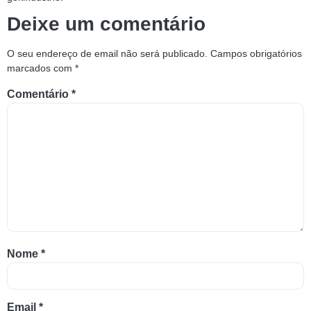
Deixe um comentário
O seu endereço de email não será publicado.
Campos obrigatórios
marcados com
*
Comentário
*
Nome
*
Email
*