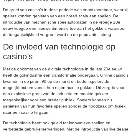
De groei van casino’s in deze periode was onontkoombaar, waarbij
spelers konden genieten van een breed scala aan spellen. De
introductie van mechanische speelautomaten in de vroege 20e
eeuw voegde een nieuwe dimensie toe aan het gokken, waardoor
de toegankelijkheid vergroot werd en de populariteit steeg.
De invloed van technologie op
casino’s
Met de opkomst van de digitale technologie in de late 20e eeuw
heeft de gokindustrie een transformatie ondergaan. Online casino’s
kwamen in de jaren ’90 op de markt en boden spelers de
mogelijkheid om vanuit hun eigen huis te gokken. Dit zorgde voor
een explosieve groei van de industrie en maakte gokken
toegankelijker voor een breder publiek. Spelers konden nu
genieten van hun favoriete spellen zonder de noodzaak om fysiek
naar een casino te gaan.
De technologie heeft ook geleid tot innovatieve spellen en
verbeterde gebruikerservaringen. Met de introductie van live dealer