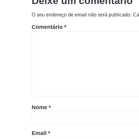
Deixe um comentário
O seu endereço de email não será publicado.
Ca
Comentário
*
Nome
*
Email
*