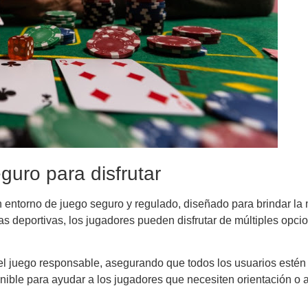
guro para disfrutar
 entorno de juego seguro y regulado, diseñado para brindar la
s deportivas, los jugadores pueden disfrutar de múltiples opci
el juego responsable, asegurando que todos los usuarios esté
onible para ayudar a los jugadores que necesiten orientación o