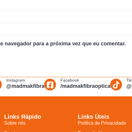
te navegador para a próxima vez que eu comentar.
Instagram
Facebook
Tik
@madmakfibra
/madmakfibraoptica
@
Links Rápido
Links Úteis
Sobre nós
Política de Privacidade