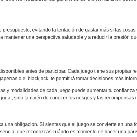
 presupuesto, evitando la tentación de gastar más si las cosa
a mantener una perspectiva saludable y a reducir la presión 
 disponibles antes de participar. Cada juego tiene sus propias re
gaperras o el blackjack, te permitirá tomar decisiones más infor
icas y modalidades de cada juego puede aumentar tu confianza y
 jugar, sino también de conocer los riesgos y las recompensas 
nca una obligación. Si sientes que el juego se convierte en una
s esencial que reconozcas cuándo es momento de hacer una pausa