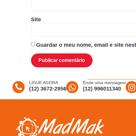
Site
Guardar o meu nome, email e site nes
LIGUE AGORA
Envie uma mensagem
(12) 3672-2956
(12) 996011340