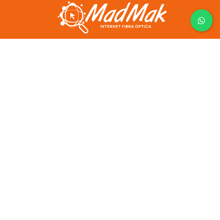
Links Rápido
Sobre nós
Serviços
Depoimentos
Nossos Planos
Contato
Links Úteis
Política de Privacidade
Termo de Uso
Suporte