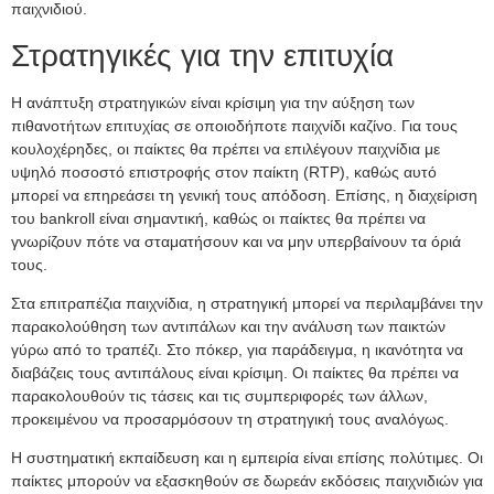
παιχνιδιού.
Στρατηγικές για την επιτυχία
Η ανάπτυξη στρατηγικών είναι κρίσιμη για την αύξηση των
πιθανοτήτων επιτυχίας σε οποιοδήποτε παιχνίδι καζίνο. Για τους
κουλοχέρηδες, οι παίκτες θα πρέπει να επιλέγουν παιχνίδια με
υψηλό ποσοστό επιστροφής στον παίκτη (RTP), καθώς αυτό
μπορεί να επηρεάσει τη γενική τους απόδοση. Επίσης, η διαχείριση
του bankroll είναι σημαντική, καθώς οι παίκτες θα πρέπει να
γνωρίζουν πότε να σταματήσουν και να μην υπερβαίνουν τα όριά
τους.
Στα επιτραπέζια παιχνίδια, η στρατηγική μπορεί να περιλαμβάνει την
παρακολούθηση των αντιπάλων και την ανάλυση των παικτών
γύρω από το τραπέζι. Στο πόκερ, για παράδειγμα, η ικανότητα να
διαβάζεις τους αντιπάλους είναι κρίσιμη. Οι παίκτες θα πρέπει να
παρακολουθούν τις τάσεις και τις συμπεριφορές των άλλων,
προκειμένου να προσαρμόσουν τη στρατηγική τους αναλόγως.
Η συστηματική εκπαίδευση και η εμπειρία είναι επίσης πολύτιμες. Οι
παίκτες μπορούν να εξασκηθούν σε δωρεάν εκδόσεις παιχνιδιών για