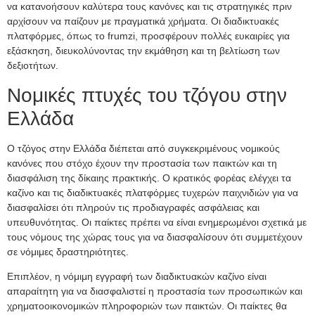
να κατανοήσουν καλύτερα τους κανόνες και τις στρατηγικές πριν
αρχίσουν να παίζουν με πραγματικά χρήματα. Οι διαδικτυακές
πλατφόρμες, όπως το frumzi, προσφέρουν πολλές ευκαιρίες για
εξάσκηση, διευκολύνοντας την εκμάθηση και τη βελτίωση των
δεξιοτήτων.
Νομικές πτυχές του τζόγου στην
Ελλάδα
Ο τζόγος στην Ελλάδα διέπεται από συγκεκριμένους νομικούς
κανόνες που στόχο έχουν την προστασία των παικτών και τη
διασφάλιση της δίκαιης πρακτικής. Ο κρατικός φορέας ελέγχει τα
καζίνο και τις διαδικτυακές πλατφόρμες τυχερών παιχνιδιών για να
διασφαλίσει ότι πληρούν τις προδιαγραφές ασφάλειας και
υπευθυνότητας. Οι παίκτες πρέπει να είναι ενημερωμένοι σχετικά με
τους νόμους της χώρας τους για να διασφαλίσουν ότι συμμετέχουν
σε νόμιμες δραστηριότητες.
Επιπλέον, η νόμιμη εγγραφή των διαδικτυακών καζίνο είναι
απαραίτητη για να διασφαλιστεί η προστασία των προσωπικών και
χρηματοοικονομικών πληροφοριών των παικτών. Οι παίκτες θα