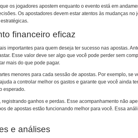
m que os jogadores apostem enquanto o evento está em andamen
ecisões. Os apostadores devem estar atentos às mudanças no 
 estratégicas.
o financeiro eficaz
is importantes para quem deseja ter sucesso nas apostas. Ant
astar. Esse valor deve ser algo que você pode perder sem comp
star mais do que pode pagar.
artes menores para cada sessão de apostas. Por exemplo, se vo
uda a controlar melhor os gastos e garante que você ainda te
o esperado.
s, registrando ganhos e perdas. Esse acompanhamento não apena
os de apostas estão funcionando melhor para você. Essa análise
es e análises