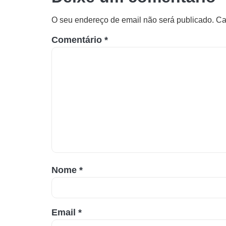
O seu endereço de email não será publicado.
Ca
Comentário
*
Nome
*
Email
*