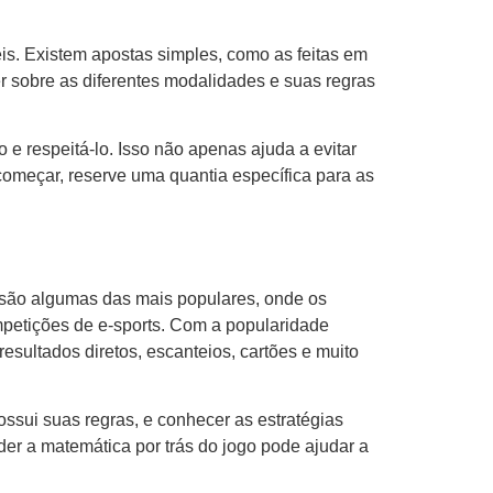
is. Existem apostas simples, como as feitas em
r sobre as diferentes modalidades e suas regras
e respeitá-lo. Isso não apenas ajuda a evitar
começar, reserve uma quantia específica para as
 são algumas das mais populares, onde os
mpetições de e-sports. Com a popularidade
sultados diretos, escanteios, cartões e muito
ssui suas regras, e conhecer as estratégias
der a matemática por trás do jogo pode ajudar a