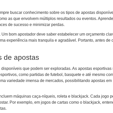
mpre buscar conhecimento sobre os tipos de apostas disponíve
como as que envolvem múltiplos resultados ou eventos. Aprende
nces de sucesso e minimizar perdas.
l. Um bom apostador deve saber estabelecer um orçamento claro 
ma experiência mais tranquila e agradável. Portanto, antes de 
s de apostas
 disponíveis que podem ser exploradas. As apostas esportivas
sportivos, como partidas de futebol, basquete e até mesmo co
ma variedade imensa de mercados, possibilitando apostas em re
ncluem máquinas caça-níqueis, roleta e blackjack. Cada jogo po
ostar. Por exemplo, em jogos de cartas como o blackjack, enten
tas.