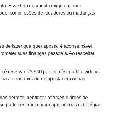
to. Esse tipo de aposta exige um bom
jogo, como lesões de jogadores ou mudanças
es de fazer qualquer aposta, é aconselhável
rometer suas finanças pessoais. Ao respeitar
cê reservar R$ 500 para o mês, pode dividi-los
nha a oportunidade de apostar em outras
s permite identificar padrões e áreas de
 pode ser crucial para ajustar suas estratégias