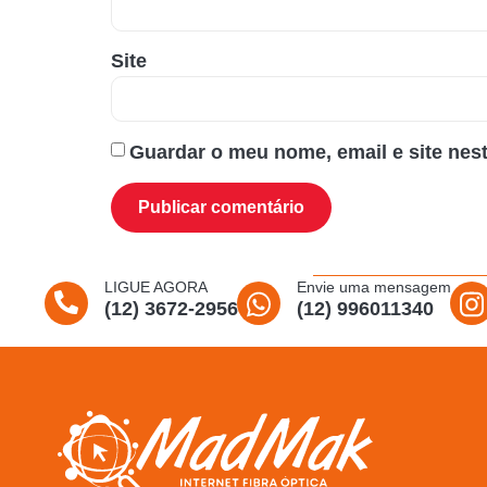
Site
Guardar o meu nome, email e site nes
LIGUE AGORA
Envie uma mensagem
(12) 3672-2956
(12) 996011340