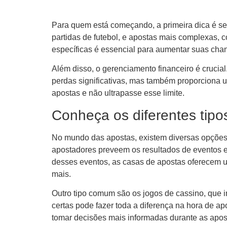
Para quem está começando, a primeira dica é se
partidas de futebol, e apostas mais complexas, 
específicas é essencial para aumentar suas cha
Além disso, o gerenciamento financeiro é crucia
perdas significativas, mas também proporciona u
apostas e não ultrapasse esse limite.
Conheça os diferentes tipo
No mundo das apostas, existem diversas opções
apostadores preveem os resultados de eventos e
desses eventos, as casas de apostas oferecem u
mais.
Outro tipo comum são os jogos de cassino, que i
certas pode fazer toda a diferença na hora de ap
tomar decisões mais informadas durante as apos