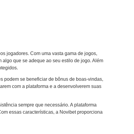
os os jogadores. Com uma vasta gama de jogos,
 algo que se adeque ao seu estilo de jogo. Além
otegidos.
es podem se beneficiar de bônus de boas-vindas,
rizarem com a plataforma e a desenvolverem suas
ssistência sempre que necessário. A plataforma
om essas características, a Novibet proporciona