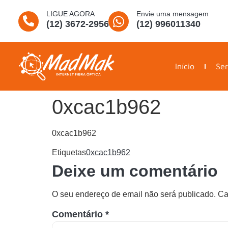
LIGUE AGORA
Envie uma mensagem
(12) 3672-2956
(12) 996011340
Início
Ser
0xcac1b962
0xcac1b962
Etiquetas
0xcac1b962
Deixe um comentário
O seu endereço de email não será publicado.
Ca
Comentário
*