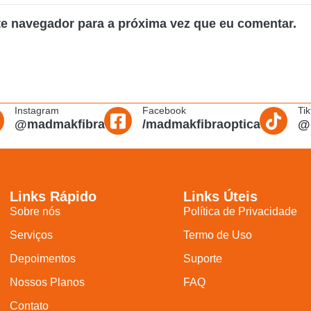
te navegador para a próxima vez que eu comentar.
Instagram
Facebook
Tik
@madmakfibra
/madmakfibraoptica
@
Links Rápido
Links Úteis
Sobre nós
Política de Privacidade
Serviços
Termo de Uso
Depoimentos
Suporte
Nossos Planos
FAQ
Contato