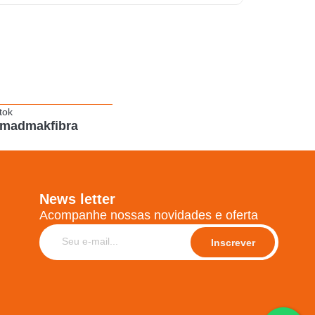
tok
madmakfibra
News letter
Acompanhe nossas novidades e oferta
Inscrever