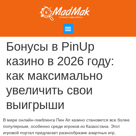
Campanha de Indicação
Área do Cliente
Бонусы в PinUp
казино в 2026 году:
как максимально
увеличить свои
выигрыши
В мире онлайн-гемблинга Пин Ап казино становится все более
популярным, особенно среди игроков из Казахстана. Этот
игровой портал предлагает разнообразие азартных игр,