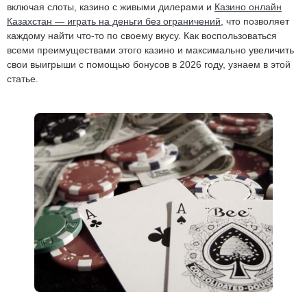
включая слоты, казино с живыми дилерами и
Казино онлайн
Казахстан — играть на деньги без ограничений
, что позволяет
каждому найти что-то по своему вкусу. Как воспользоваться
всеми преимуществами этого казино и максимально увеличить
свои выигрыши с помощью бонусов в 2026 году, узнаем в этой
статье.