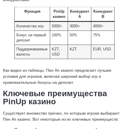
Функция
PinUp
Конкурент
Конкурент
казино
A
B
Количество игр
5000+
3000+
4000+
Бонус на первый
100%
50%
75%
депозит
Поддерживаемые
KZT,
KZT
EUR, USD
валюты
USD
Как видно из таблицы, Пин Ап казино предлагает лучшие
условия для игроков, включая широкий выбор игр и
привлекательные бонусы на депозит.
Ключевые преимущества
PinUp казино
Существует множество причин, по которым игроки выбирают
Пин Ап казино. Вот некоторые из их ключевых преимуществ: