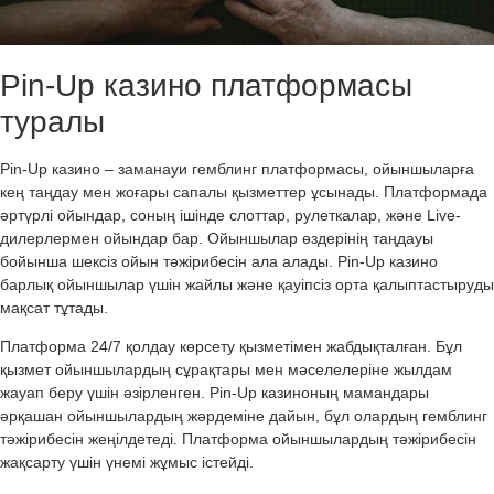
Pin-Up казино платформасы
туралы
Pin-Up казино – заманауи гемблинг платформасы, ойыншыларға
кең таңдау мен жоғары сапалы қызметтер ұсынады. Платформада
әртүрлі ойындар, соның ішінде слоттар, рулеткалар, және Live-
дилерлермен ойындар бар. Ойыншылар өздерінің таңдауы
бойынша шексіз ойын тәжірибесін ала алады. Pin-Up казино
барлық ойыншылар үшін жайлы және қауіпсіз орта қалыптастыруды
мақсат тұтады.
Платформа 24/7 қолдау көрсету қызметімен жабдықталған. Бұл
қызмет ойыншылардың сұрақтары мен мәселелеріне жылдам
жауап беру үшін әзірленген. Pin-Up казиноның мамандары
әрқашан ойыншылардың жәрдеміне дайын, бұл олардың гемблинг
тәжірибесін жеңілдетеді. Платформа ойыншылардың тәжірибесін
жақсарту үшін үнемі жұмыс істейді.