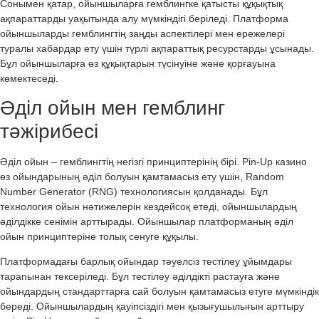
Сонымен қатар, ойыншыларға гемблингке қатысты құқықтық
ақпараттарды уақытында алу мүмкіндігі беріледі. Платформа
ойыншыларды гемблингтің заңды аспектілері мен ережелері
туралы хабардар ету үшін түрлі ақпараттық ресурстарды ұсынады.
Бұл ойыншыларға өз құқықтарын түсінуіне және қорғауына
көмектеседі.
Әділ ойын мен гемблинг
тәжірибесі
Әділ ойын – гемблингтің негізгі принциптерінің бірі. Pin-Up казино
өз ойындарының әділ болуын қамтамасыз ету үшін, Random
Number Generator (RNG) технологиясын қолданады. Бұл
технология ойын нәтижелерін кездейсоқ етеді, ойыншылардың
әділдікке сенімін арттырады. Ойыншылар платформаның әділ
ойын принциптеріне толық сенуге құқылы.
Платформадағы барлық ойындар тәуелсіз тестілеу ұйымдары
тарапынан тексеріледі. Бұл тестілеу әділдікті растауға және
ойындардың стандарттарға сай болуын қамтамасыз етуге мүмкіндік
береді. Ойыншылардың қауіпсіздігі мен қызығушылығын арттыру