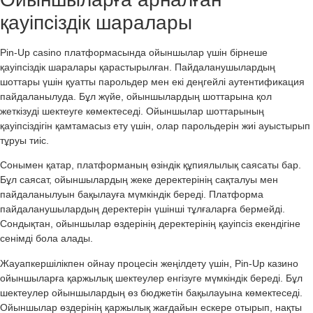
қауіпсіздік шаралары
Pin-Up casino платформасында ойыншылар үшін бірнеше
қауіпсіздік шаралары қарастырылған. Пайдаланушылардың
шоттары үшін қуатты парольдер мен екі деңгейлі аутентификация
пайдаланылуда. Бұл жүйе, ойыншылардың шоттарына қол
жеткізуді шектеуге көмектеседі. Ойыншылар шоттарының
қауіпсіздігін қамтамасыз ету үшін, олар парольдерін жиі ауыстырып
тұруы тиіс.
Сонымен қатар, платформаның өзіндік құпиялылық саясаты бар.
Бұл саясат, ойыншылардың жеке деректерінің сақталуы мен
пайдаланылуын бақылауға мүмкіндік береді. Платформа
пайдаланушылардың деректерін үшінші тұлғаларға бермейді.
Сондықтан, ойыншылар өздерінің деректерінің қауіпсіз екендігіне
сенімді бола алады.
Жауапкершілікпен ойнау процесін жеңілдету үшін, Pin-Up казино
ойыншыларға қаржылық шектеулер енгізуге мүмкіндік береді. Бұл
шектеулер ойыншылардың өз бюджетін бақылауына көмектеседі.
Ойыншылар өздерінің қаржылық жағдайын ескере отырып, нақты