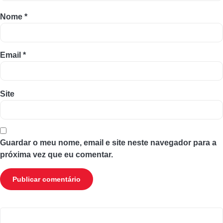
Nome
*
Email
*
Site
Guardar o meu nome, email e site neste navegador para a
próxima vez que eu comentar.