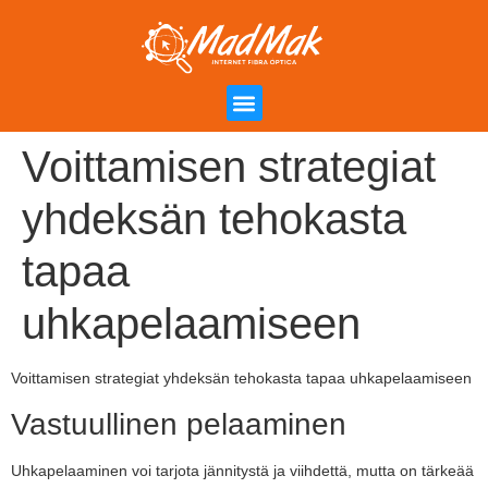
Campanha de Indicação
Área do Cliente
Voittamisen strategiat
yhdeksän tehokasta
tapaa
uhkapelaamiseen
Voittamisen strategiat yhdeksän tehokasta tapaa uhkapelaamiseen
Vastuullinen pelaaminen
Uhkapelaaminen voi tarjota jännitystä ja viihdettä, mutta on tärkeää