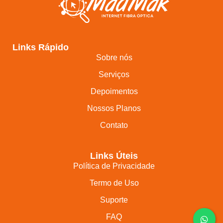
Links Rápido
Sobre nós
Serviços
Depoimentos
Nossos Planos
Contato
Links Úteis
Política de Privacidade
Termo de Uso
Suporte
FAQ