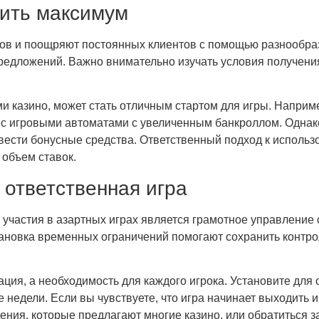
чить максимум
ков и поощряют постоянных клиентов с помощью разнообра
редложений. Важно внимательно изучать условия получения
 казино, может стать отличным стартом для игры. Наприм
с игровыми автоматами с увеличенным банкроллом. Однако
ывести бонусные средства. Ответственный подход к исполь
 объем ставок.
 ответственная игра
 участия в азартных играх является грамотное управлени
тановка временных ограничений помогают сохранить контро
ация, а необходимость для каждого игрока. Установите для 
е недели. Если вы чувствуете, что игра начинает выходить и
ния, которые предлагают многие казино, или обратиться з