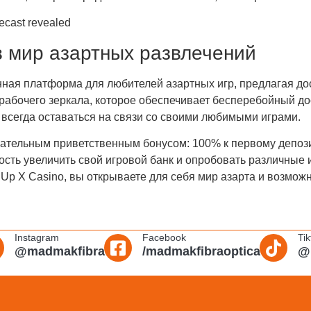
в мир азартных развлечений
нная платформа для любителей азартных игр, предлагая до
рабочего зеркала, которое обеспечивает бесперебойный до
 всегда оставаться на связи со своими любимыми играми.
кательным приветственным бонусом: 100% к первому депоз
сть увеличить свой игровой банк и опробовать различные
p X Casino, вы открываете для себя мир азарта и возможн
Instagram
Facebook
Tik
@madmakfibra
/madmakfibraoptica
@