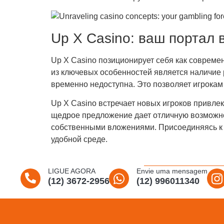
Up X Casino: ваш портал 
Up X Casino позиционирует себя как совреме
из ключевых особенностей является наличие 
временно недоступна. Это позволяет игрокам
Up X Casino встречает новых игроков привле
щедрое предложение дает отличную возможно
собственными вложениями. Присоединяясь к U
удобной среде.
LIGUE AGORA
Envie uma mensagem
(12) 3672-2956
(12) 996011340