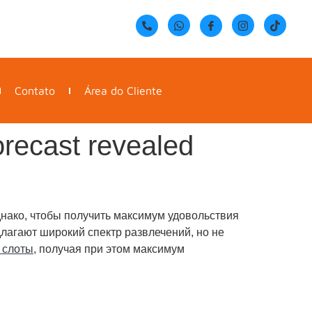
Contato
Área do Cliente
orecast revealed
нако, чтобы получить максимум удовольствия
лагают широкий спектр развлечений, но не
в слоты
, получая при этом максимум