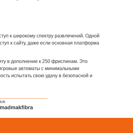
ступ к широкому спектру развлечений. Одной
ступ к сайту, даже если основная платформа
иту в дополнение к 250 фриспинам. Это
 игровые автоматы с минимальными
ость испытать свою удачу в безопасной и
tok
madmakfibra