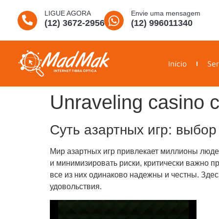
LIGUE AGORA
Envie uma mensagem
(12) 3672-2956
(12) 996011340
Início
Ser
Unraveling casino c
Суть азартных игр: выбор
Мир азартных игр привлекает миллионы люде
и минимизировать риски, критически важно п
все из них одинаково надежны и честны. Зде
удовольствия.