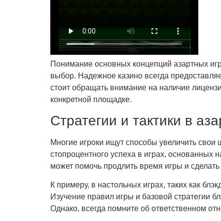
Понимание основных концепций азартных игр, 
выбор. Надежное казино всегда предоставляе
стоит обращать внимание на наличие лицензи
конкретной площадке.
Стратегии и тактики в аза
Многие игроки ищут способы увеличить свои ш
стопроцентного успеха в играх, основанных н
может помочь продлить время игры и сделать
К примеру, в настольных играх, таких как бл
Изучение правил игры и базовой стратегии бл
Однако, всегда помните об ответственном отн