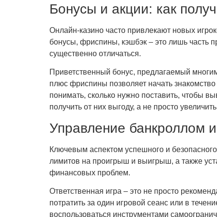
Бонусы и акции: как полу
Онлайн-казино часто привлекают новых игро
бонусы, фриспины, кэшбэк – это лишь часть п
существенно отличаться.
Приветственный бонус, предлагаемый многими
плюс фриспины позволяет начать знакомство 
понимать, сколько нужно поставить, чтобы в
получить от них выгоду, а не просто увеличить
Управление банкроллом и
Ключевым аспектом успешного и безопасного
лимитов на проигрыш и выигрыш, а также ус
финансовых проблем.
Ответственная игра – это не просто рекоменд
потратить за один игровой сеанс или в течени
воспользоваться инструментами самоограниче