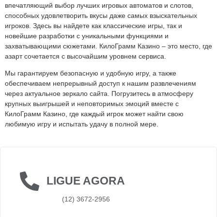
впечатляющий выбор лучших игровых автоматов и слотов,
способных удовлетворить вкусы даже самых взыскательных
игроков. Здесь вы найдете как классические игры, так и
новейшие разработки с уникальными функциями и
захватывающими сюжетами. КилоГрамм Казино – это место, где
азарт сочетается с высочайшим уровнем сервиса.
Мы гарантируем безопасную и удобную игру, а также
обеспечиваем непрерывный доступ к нашим развлечениям
через актуальное зеркало сайта. Погрузитесь в атмосферу
крупных выигрышей и неповторимых эмоций вместе с
КилоГрамм Казино, где каждый игрок может найти свою
любимую игру и испытать удачу в полной мере.
LIGUE AGORA
(12) 3672-2956