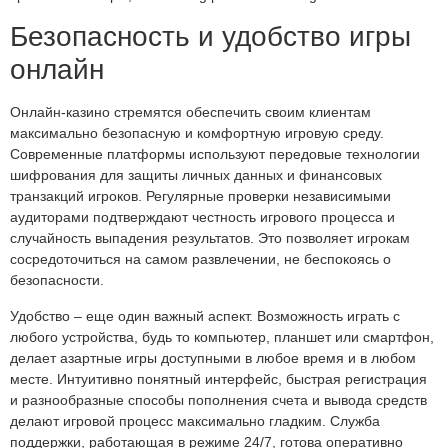
Безопасность и удобство игры
онлайн
Онлайн-казино стремятся обеспечить своим клиентам
максимально безопасную и комфортную игровую среду.
Современные платформы используют передовые технологии
шифрования для защиты личных данных и финансовых
транзакций игроков. Регулярные проверки независимыми
аудиторами подтверждают честность игрового процесса и
случайность выпадения результатов. Это позволяет игрокам
сосредоточиться на самом развлечении, не беспокоясь о
безопасности.
Удобство – еще один важный аспект. Возможность играть с
любого устройства, будь то компьютер, планшет или смартфон,
делает азартные игры доступными в любое время и в любом
месте. Интуитивно понятный интерфейс, быстрая регистрация
и разнообразные способы пополнения счета и вывода средств
делают игровой процесс максимально гладким. Служба
поддержки, работающая в режиме 24/7, готова оперативно