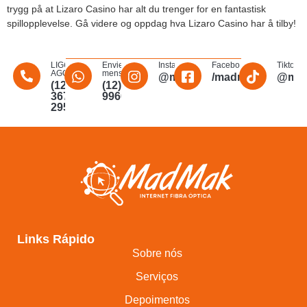
trygg på at Lizaro Casino har alt du trenger for en fantastisk
spillopplevelse. Gå videre og oppdag hva Lizaro Casino har å tilby!
LIGUE
Envie uma
Instagram
Facebook
Tiktok
AGORA
mensagem
@madmakfibra
/madmakfibraopti
@mad
(12)
(12)
3672-
996011340
2956
Links Rápido
Sobre nós
Serviços
Depoimentos