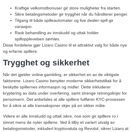
Kraftige velkomstbonuser gir store muligheter fra starten.
Sikre betalingsmetoder gir trygghet når du håndterer penger.
Tilgang til både spilleautomater og live dealer-spill gir
variasjon.
Rask behandling av innskudd og uttak holder
spillopplevelsen sømløs.
Disse fordelene gjør Lizaro Casino til et attraktivt valg for både nye
og erfarne spillere.
Trygghet og sikkerhet
Når det gjelder online gambling, er sikkerhet en av de viktigste
faktorene. Lizaro Casino benytter moderne sikkerhetstiltak for å
beskytte spillernes informasjon og midler. Dette inkluderer
kryptering av data under overføring, samt strenge retningslinjer for
personvern. Det anbefales at alle spillere fullfører KYC-prosessen
for å sikre at alle transaksjoner skjer på en sikker måte.
Videre er alle innskudd og uttak sikre, noe som gir spillere ro i
sinnet mens de nyter spillene. Ved å tilby et variert utvalg av
betalingsmetoder, inkludert kryptovaluta og Revolut, sikrer Lizaro at