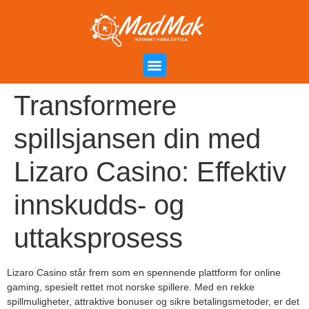
Campanha de Indicação
Área do Cliente
Transformere
spillsjansen din med
Lizaro Casino: Effektiv
innskudds- og
uttaksprosess
Lizaro Casino står frem som en spennende plattform for online
gaming, spesielt rettet mot norske spillere. Med en rekke
spillmuligheter, attraktive bonuser og sikre betalingsmetoder, er det