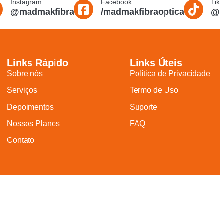
Instagram
Facebook
Tik
@madmakfibra
/madmakfibraoptica
@
Links Rápido
Links Úteis
Sobre nós
Política de Privacidade
Serviços
Termo de Uso
Depoimentos
Suporte
Nossos Planos
FAQ
Contato