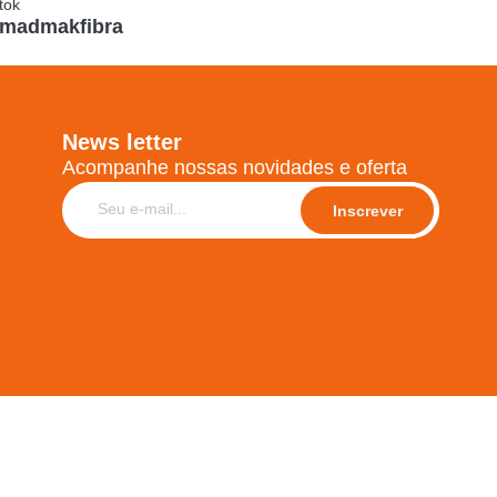
tok
madmakfibra
News letter
Acompanhe nossas novidades e oferta
Inscrever