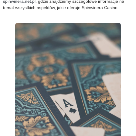
spinwinera.net.pl
, gdzie znajdziemy szczegółowe informacje na
temat wszystkich aspektów, jakie oferuje Spinwinera Casino.