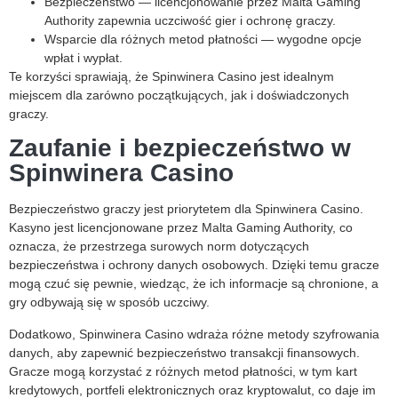
Bezpieczeństwo — licencjonowanie przez Malta Gaming
Authority zapewnia uczciwość gier i ochronę graczy.
Wsparcie dla różnych metod płatności — wygodne opcje
wpłat i wypłat.
Te korzyści sprawiają, że Spinwinera Casino jest idealnym
miejscem dla zarówno początkujących, jak i doświadczonych
graczy.
Zaufanie i bezpieczeństwo w
Spinwinera Casino
Bezpieczeństwo graczy jest priorytetem dla Spinwinera Casino.
Kasyno jest licencjonowane przez Malta Gaming Authority, co
oznacza, że przestrzega surowych norm dotyczących
bezpieczeństwa i ochrony danych osobowych. Dzięki temu gracze
mogą czuć się pewnie, wiedząc, że ich informacje są chronione, a
gry odbywają się w sposób uczciwy.
Dodatkowo, Spinwinera Casino wdraża różne metody szyfrowania
danych, aby zapewnić bezpieczeństwo transakcji finansowych.
Gracze mogą korzystać z różnych metod płatności, w tym kart
kredytowych, portfeli elektronicznych oraz kryptowalut, co daje im