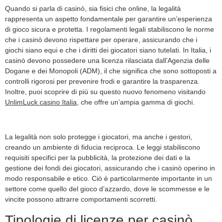
Quando si parla di casinò, sia fisici che online, la legalità
rappresenta un aspetto fondamentale per garantire un’esperienza
di gioco sicura e protetta. I regolamenti legali stabiliscono le norme
che i casinò devono rispettare per operare, assicurando che i
giochi siano equi e che i diritti dei giocatori siano tutelati. In Italia, i
casinò devono possedere una licenza rilasciata dall’Agenzia delle
Dogane e dei Monopoli (ADM), il che significa che sono sottoposti a
controlli rigorosi per prevenire frodi e garantire la trasparenza.
Inoltre, puoi scoprire di più su questo nuovo fenomeno visitando
UnlimLuck casino Italia
, che offre un’ampia gamma di giochi.
La legalità non solo protegge i giocatori, ma anche i gestori,
creando un ambiente di fiducia reciproca. Le leggi stabiliscono
requisiti specifici per la pubblicità, la protezione dei dati e la
gestione dei fondi dei giocatori, assicurando che i casinò operino in
modo responsabile e etico. Ciò è particolarmente importante in un
settore come quello del gioco d’azzardo, dove le scommesse e le
vincite possono attrarre comportamenti scorretti.
Tipologie di licenze per casinò