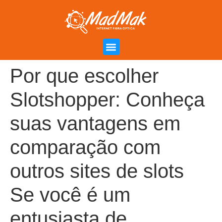
Campanha de Indicação
Área do Cliente
Por que escolher
Slotshopper: Conheça
suas vantagens em
comparação com
outros sites de slots
Se você é um
entusiasta de