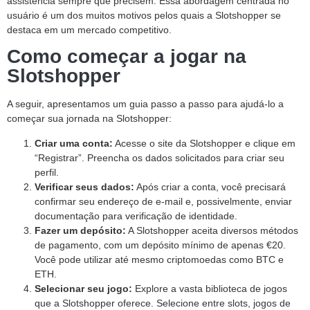
assistência sempre que precisem. Essa abordagem centrada no
usuário é um dos muitos motivos pelos quais a Slotshopper se
destaca em um mercado competitivo.
Como começar a jogar na
Slotshopper
A seguir, apresentamos um guia passo a passo para ajudá-lo a
começar sua jornada na Slotshopper:
Criar uma conta:
Acesse o site da Slotshopper e clique em
“Registrar”. Preencha os dados solicitados para criar seu
perfil.
Verificar seus dados:
Após criar a conta, você precisará
confirmar seu endereço de e-mail e, possivelmente, enviar
documentação para verificação de identidade.
Fazer um depósito:
A Slotshopper aceita diversos métodos
de pagamento, com um depósito mínimo de apenas €20.
Você pode utilizar até mesmo criptomoedas como BTC e
ETH.
Selecionar seu jogo:
Explore a vasta biblioteca de jogos
que a Slotshopper oferece. Selecione entre slots, jogos de