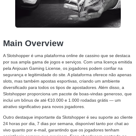
Main Overview
A Slotshopper é uma plataforma online de cassino que se destaca
por sua ampla gama de jogos e serviços. Com uma licença emitida
pela Anjouan Gaming License, os jogadores podem confiar na
segurança e legitimidade do site. A plataforma oferece não apenas
slots, mas também apostas esportivas, criando um ambiente
diversificado para todos os tipos de apostadores. Além disso, a
Slotshopper proporciona um pacote de boas-vindas generoso, que
inclui um bônus de até €10.000 e 1.000 rodadas grátis — um
atrativo significativo para novos jogadores.
Outro destaque importante da Slotshopper é seu suporte ao cliente
24 horas por dia, 7 dias por semana, disponível tanto por chat ao
vivo quanto por e-mail, garantindo que os jogadores tenham