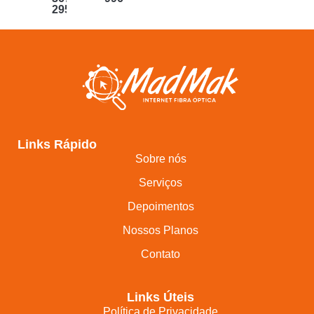
2956
Links Rápido
Sobre nós
Serviços
Depoimentos
Nossos Planos
Contato
Links Úteis
Política de Privacidade