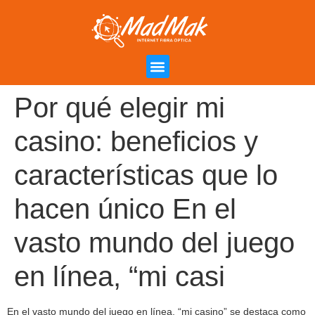
Campanha de Indicação
Área do Cliente
Por qué elegir mi
casino: beneficios y
características que lo
hacen único En el
vasto mundo del juego
en línea, “mi casi
En el vasto mundo del juego en línea, “mi casino” se destaca como