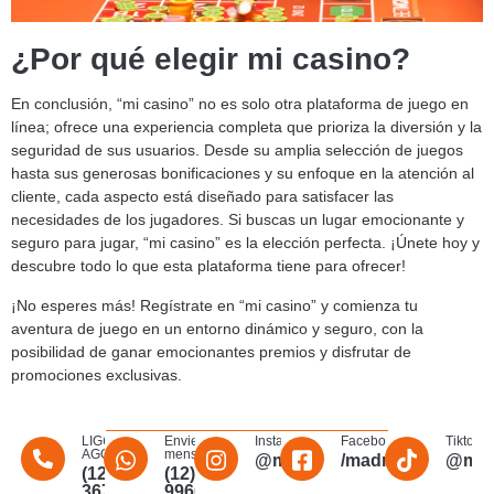
¿Por qué elegir mi casino?
En conclusión, “mi casino” no es solo otra plataforma de juego en
línea; ofrece una experiencia completa que prioriza la diversión y la
seguridad de sus usuarios. Desde su amplia selección de juegos
hasta sus generosas bonificaciones y su enfoque en la atención al
cliente, cada aspecto está diseñado para satisfacer las
necesidades de los jugadores. Si buscas un lugar emocionante y
seguro para jugar, “mi casino” es la elección perfecta. ¡Únete hoy y
descubre todo lo que esta plataforma tiene para ofrecer!
¡No esperes más! Regístrate en “mi casino” y comienza tu
aventura de juego en un entorno dinámico y seguro, con la
posibilidad de ganar emocionantes premios y disfrutar de
promociones exclusivas.
LIGUE
Envie uma
Instagram
Facebook
Tiktok
AGORA
mensagem
@madmakfibra
/madmakfibraopti
@mad
(12)
(12)
3672-
996011340