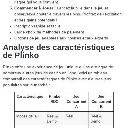
risque qui vous convient.
Commencer à Jouer :
Lancez la bille dans le jeu et
observez-la chuter à travers les pins. Profitez de l’excitation
et des gains potentiels !
Inscription rapide et facile
Large choix de méthodes de paiement
Options de jeu adaptées aux novices et aux experts
Analyse des caractéristiques
de Plinko
Plinko offre une expérience de jeu unique qui se distingue de
nombreux autres jeux de casino en ligne. Voici un tableau
comparatif des caractéristiques de Plinko avec d’autres jeux
populaires sur le marché :
Caractéristique
Plinko
Jeu
Jeu
RDC
Concurrent
Concurrent
A
B
Modes de jeu
Réel &
Réel
Réel &
Démo
Démo