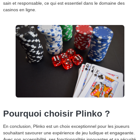
sain et responsable, ce qui est essentiel dans le domaine des
casinos en ligne.
Pourquoi choisir Plinko ?
En conclusion, Plinko est un choix exceptionnel pour les joueurs
souhaitant savourer une expérience de jeu ludique et engageante.
Avec son accessibilité, ses fonctionnalités innovantes et sa sécurité