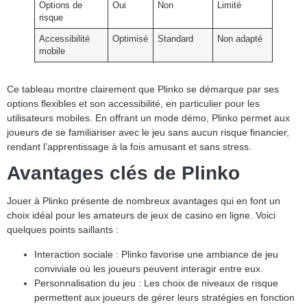
Options de
Oui
Non
Limité
risque
Accessibilité
Optimisé
Standard
Non adapté
mobile
Ce tableau montre clairement que Plinko se démarque par ses
options flexibles et son accessibilité, en particulier pour les
utilisateurs mobiles. En offrant un mode démo, Plinko permet aux
joueurs de se familiariser avec le jeu sans aucun risque financier,
rendant l’apprentissage à la fois amusant et sans stress.
Avantages clés de Plinko
Jouer à Plinko présente de nombreux avantages qui en font un
choix idéal pour les amateurs de jeux de casino en ligne. Voici
quelques points saillants :
Interaction sociale : Plinko favorise une ambiance de jeu
conviviale où les joueurs peuvent interagir entre eux.
Personnalisation du jeu : Les choix de niveaux de risque
permettent aux joueurs de gérer leurs stratégies en fonction