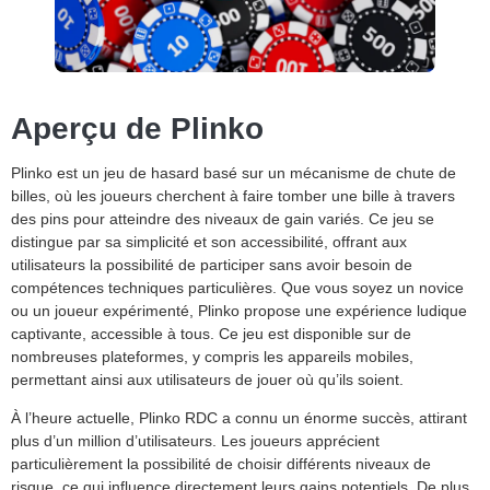
Aperçu de Plinko
Plinko est un jeu de hasard basé sur un mécanisme de chute de
billes, où les joueurs cherchent à faire tomber une bille à travers
des pins pour atteindre des niveaux de gain variés. Ce jeu se
distingue par sa simplicité et son accessibilité, offrant aux
utilisateurs la possibilité de participer sans avoir besoin de
compétences techniques particulières. Que vous soyez un novice
ou un joueur expérimenté, Plinko propose une expérience ludique
captivante, accessible à tous. Ce jeu est disponible sur de
nombreuses plateformes, y compris les appareils mobiles,
permettant ainsi aux utilisateurs de jouer où qu’ils soient.
À l’heure actuelle, Plinko RDC a connu un énorme succès, attirant
plus d’un million d’utilisateurs. Les joueurs apprécient
particulièrement la possibilité de choisir différents niveaux de
risque, ce qui influence directement leurs gains potentiels. De plus,