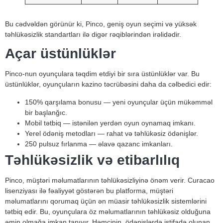
Bu cədvəldən görünür ki, Pinco, geniş oyun seçimi və yüksək
təhlükəsizlik standartları ilə digər rəqiblərindən irəlidədir.
Açar üstünlüklər
Pinco-nun oyunçulara təqdim etdiyi bir sıra üstünlüklər var. Bu
üstünlüklər, oyunçuların kazino təcrübəsini daha da cəlbedici edir:
150% qarşılama bonusu — yeni oyunçular üçün mükəmməl
bir başlanğıc.
Mobil tətbiq — istənilən yerdən oyun oynamaq imkanı.
Yerel ödəniş metodları — rahat və təhlükəsiz ödənişlər.
250 pulsuz fırlanma — əlavə qazanc imkanları.
Təhlükəsizlik və etibarlılıq
Pinco, müştəri məlumatlarının təhlükəsizliyinə önəm verir. Curacao
lisenziyası ilə fəaliyyət göstərən bu platforma, müştəri
məlumatlarını qorumaq üçün ən müasir təhlükəsizlik sistemlərini
tətbiq edir. Bu, oyunçulara öz məlumatlarının təhlükəsiz olduğuna
əmin olmağa imkan tanıyır. Həmçinin, ödənişlərdə istifadə olunan