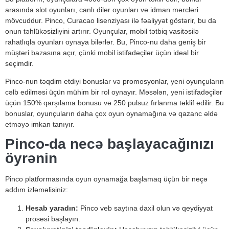
arasında slot oyunları, canlı diler oyunları və idman mərcləri
mövcuddur. Pinco, Curacao lisenziyası ilə fəaliyyət göstərir, bu da
onun təhlükəsizliyini artırır. Oyunçular, mobil tətbiq vasitəsilə
rahatlıqla oyunları oynaya bilərlər. Bu, Pinco-nu daha geniş bir
müştəri bazasına açır, çünki mobil istifadəçilər üçün ideal bir
seçimdir.
Pinco-nun təqdim etdiyi bonuslar və promosyonlar, yeni oyunçuların
cəlb edilməsi üçün mühim bir rol oynayır. Məsələn, yeni istifadəçilər
üçün 150% qarşılama bonusu və 250 pulsuz fırlanma təklif edilir. Bu
bonuslar, oyunçuların daha çox oyun oynamağına və qazanc əldə
etməyə imkan tanıyır.
Pinco-da necə başlayacağınızı
öyrənin
Pinco platformasında oyun oynamağa başlamaq üçün bir neçə
addım izləməlisiniz:
Hesab yaradın:
Pinco veb saytına daxil olun və qeydiyyat
prosesi başlayın.