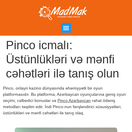
Campanha de Indicação
Área do Cliente
Pinco icmalı:
Üstünlükləri və mənfi
cəhətləri ilə tanış olun
Pinco, onlayn kazino dünyasında əhəmiyyətli bir oyun
platformasıdır. Bu platforma, Azərbaycan oyunçularına geniş oyun
seçimi, cəlbedici bonuslar və
Pinco Azərbaycan
rahat ödəniş
metodları təqdim edir. İndi Pinco-nun fərqləndirici xüsusiyyətləri,
üstünlükləri və mənfi cəhətləri ilə tanış olaq.