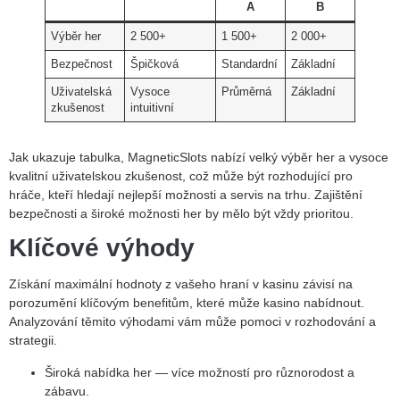
A
B
Výběr her
2 500+
1 500+
2 000+
Bezpečnost
Špičková
Standardní
Základní
Uživatelská
Vysoce
Průměrná
Základní
zkušenost
intuitivní
Jak ukazuje tabulka, MagneticSlots nabízí velký výběr her a vysoce
kvalitní uživatelskou zkušenost, což může být rozhodující pro
hráče, kteří hledají nejlepší možnosti a servis na trhu. Zajištění
bezpečnosti a široké možnosti her by mělo být vždy prioritou.
Klíčové výhody
Získání maximální hodnoty z vašeho hraní v kasinu závisí na
porozumění klíčovým benefitům, které může kasino nabídnout.
Analyzování těmito výhodami vám může pomoci v rozhodování a
strategii.
Široká nabídka her — více možností pro různorodost a
zábavu.