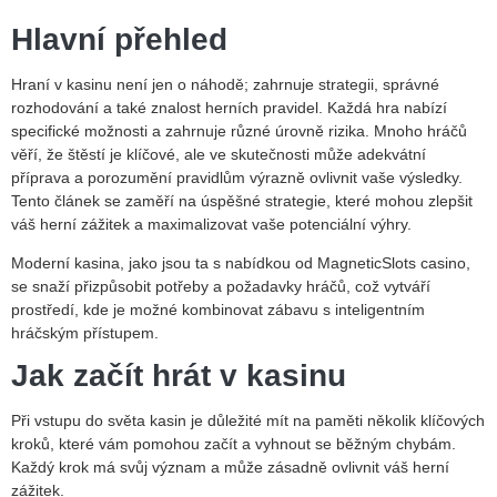
Hlavní přehled
Hraní v kasinu není jen o náhodě; zahrnuje strategii, správné
rozhodování a také znalost herních pravidel. Každá hra nabízí
specifické možnosti a zahrnuje různé úrovně rizika. Mnoho hráčů
věří, že štěstí je klíčové, ale ve skutečnosti může adekvátní
příprava a porozumění pravidlům výrazně ovlivnit vaše výsledky.
Tento článek se zaměří na úspěšné strategie, které mohou zlepšit
váš herní zážitek a maximalizovat vaše potenciální výhry.
Moderní kasina, jako jsou ta s nabídkou od MagneticSlots casino,
se snaží přizpůsobit potřeby a požadavky hráčů, což vytváří
prostředí, kde je možné kombinovat zábavu s inteligentním
hráčským přístupem.
Jak začít hrát v kasinu
Při vstupu do světa kasin je důležité mít na paměti několik klíčových
kroků, které vám pomohou začít a vyhnout se běžným chybám.
Každý krok má svůj význam a může zásadně ovlivnit váš herní
zážitek.