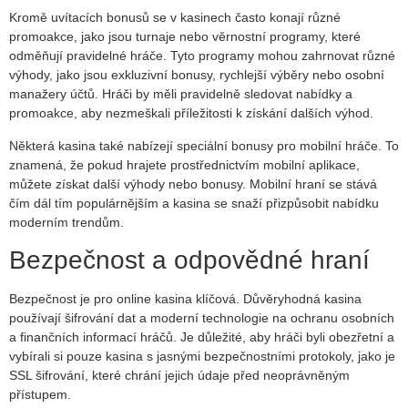
Kromě uvítacích bonusů se v kasinech často konají různé
promoakce, jako jsou turnaje nebo věrnostní programy, které
odměňují pravidelné hráče. Tyto programy mohou zahrnovat různé
výhody, jako jsou exkluzivní bonusy, rychlejší výběry nebo osobní
manažery účtů. Hráči by měli pravidelně sledovat nabídky a
promoakce, aby nezmeškali příležitosti k získání dalších výhod.
Některá kasina také nabízejí speciální bonusy pro mobilní hráče. To
znamená, že pokud hrajete prostřednictvím mobilní aplikace,
můžete získat další výhody nebo bonusy. Mobilní hraní se stává
čím dál tím populárnějším a kasina se snaží přizpůsobit nabídku
moderním trendům.
Bezpečnost a odpovědné hraní
Bezpečnost je pro online kasina klíčová. Důvěryhodná kasina
používají šifrování dat a moderní technologie na ochranu osobních
a finančních informací hráčů. Je důležité, aby hráči byli obezřetní a
vybírali si pouze kasina s jasnými bezpečnostními protokoly, jako je
SSL šifrování, které chrání jejich údaje před neoprávněným
přístupem.