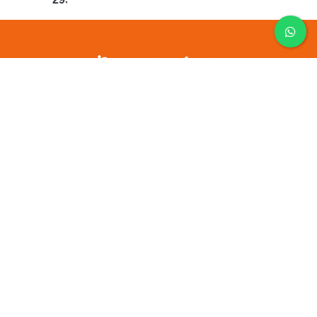
Links Rápido
Sobre nós
Serviços
Depoimentos
Nossos Planos
Contato
Links Úteis
Política de Privacidade