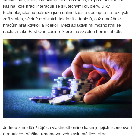
kasina, kde hráči interagují se skutečnými krupiéry. Díky
technologickému pokroku jsou online kasina dostupná na různých
zařízeních, včetně mobilních telefonů a tabletů, což umožňuje
hráčům hrát kdykoli a kdekoli. Mezi atraktivními možnostmi se
nachází také
Fast One casino
, které má skvělou herní nabídku.
Jednou z nejdůležitějších vlastností online kasin je jejich licencování
a regulace. Většina renomovaných kasin má licenci od