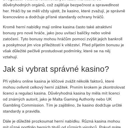
důvěryhodných orgánů, což zajišťuje bezpečnost a spravedlnost
her. Hráči by se měli vždy ujistit, že kasino, které zvažují, je správně
licencováno a dodržuje přísné standardy ochrany hráčů.
Kromě herní nabídky mají online kasina často také atraktivní
bonusy pro nové hráče, jako jsou uvítací balíčky nebo volné
zatočení. Tyto bonusy mohou hráčům pomoci zvýšit jejich bankroll
a poskytnout jim více příležitostí k vítězství. Před přijetím bonusu je
však důležité pečlivě prostudovat podmínky, které se na něj
vztahují.
Jak si vybrat správné kasino?
Při výběru online kasina je klíčové zvážit několik faktorů, které
mohou ovlivnit celkový herní zážitek. Prvním krokem je zkontrolovat
licenci a regulaci kasina. Důvěryhodná kasina by měla mít licenci
od známých autorit, jako je Malta Gaming Authority nebo UK
Gambling Commission. Tím je zajištěno, že kasino dodržuje určité
standardy a pravidla.
Dále je důležité prozkoumat herní nabídku. Různá kasina mohou
mít různé portfolio herních titulů od různých výrobců. Pokud máte