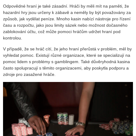
Odpovědné hraní je také zásadní. Hráči by měli mít na paměti, že
hazardní hry jsou určeny k zábavě a neměly by být považovány za
způsob, jak vydělat peníze. Mnoho kasin nabízí nástroje pro řízení
času a rozpočtu, jako jsou limity sázek nebo možnost dočasného
zablokování účtu, což může pomoci hráčům udržet hraní pod
kontrolou.
V případě, že se hráč cítí, že jeho hraní přerůstá v problém, měl by
vyhledat pomoc. Existují různé organizace, které se specializují na
pomoc lidem s problémy s gamblingem. Také důvěryhodná kasina
často spolupracují s těmito organizacemi, aby poskytla podporu a
zdroje pro zasažené hráče.