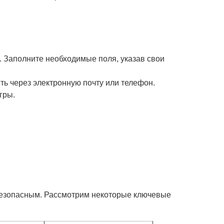
. Заполните необходимые поля, указав свои
ь через электронную почту или телефон.
гры.
 безопасным. Рассмотрим некоторые ключевые