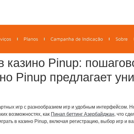
viços
Planos
Campanha de Indicação
Sobre
 в казино Pinup: пошаго
но Pinup предлагает ун
артных игр с разнообразием игр и удобным интерфейсом. Но
аких возможностях, как
Пинап беттинг Азербайджан
, что сд
играть в казино Pinup, включая регистрацию, выбор игр и 