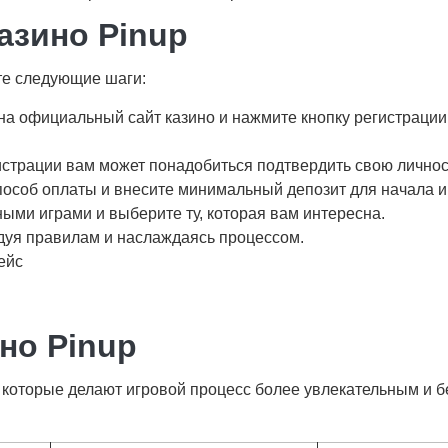
казино Pinup
ите следующие шаги:
а официальный сайт казино и нажмите кнопку регистрации
страции вам может понадобиться подтвердить свою личност
особ оплаты и внесите минимальный депозит для начала и
ыми играми и выберите ту, которая вам интересна.
едуя правилам и наслаждаясь процессом.
ейс
но Pinup
, которые делают игровой процесс более увлекательным и