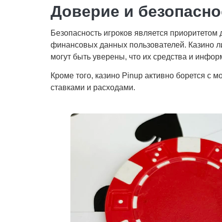
Доверие и безопасно
Безопасность игроков является приоритетом
финансовых данных пользователей. Казино ли
могут быть уверены, что их средства и инфо
Кроме того, казино Pinup активно борется с
ставками и расходами.