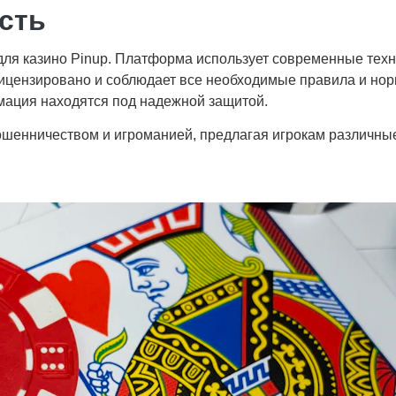
сть
 для казино Pinup. Платформа использует современные те
цензировано и соблюдает все необходимые правила и норм
рмация находятся под надежной защитой.
 мошенничеством и игроманией, предлагая игрокам различн