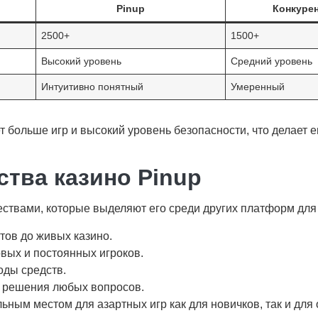
Pinup
Конкурен
2500+
1500+
Высокий уровень
Средний уровень
Интуитивно понятный
Умеренный
ет больше игр и высокий уровень безопасности, что делает
тва казино Pinup
ствами, которые выделяют его среди других платформ для 
тов до живых казино.
вых и постоянных игроков.
ды средств.
я решения любых вопросов.
ным местом для азартных игр как для новичков, так и для