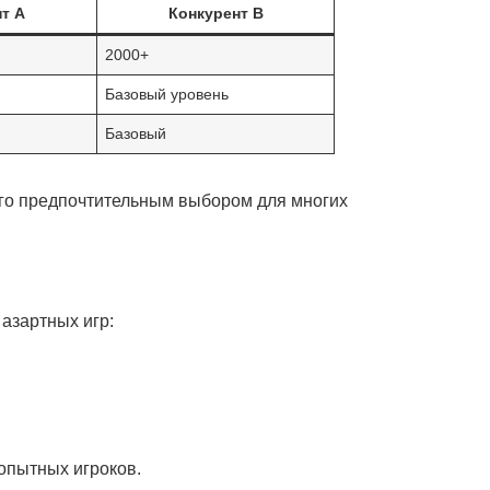
т A
Конкурент B
2000+
Базовый уровень
Базовый
 его предпочтительным выбором для многих
азартных игр:
 опытных игроков.