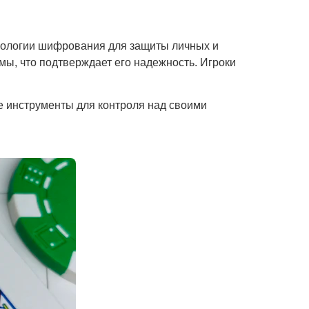
хнологии шифрования для защиты личных и
ы, что подтверждает его надежность. Игроки
ые инструменты для контроля над своими