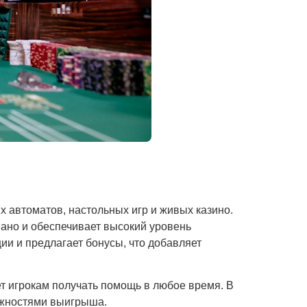
 автоматов, настольных игр и живых казино.
ано и обеспечивает высокий уровень
ции и предлагает бонусы, что добавляет
ет игрокам получать помощь в любое время. В
можностями выигрыша.