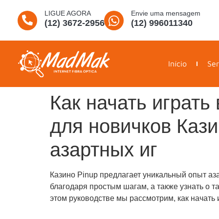
LIGUE AGORA
Envie uma mensagem
(12) 3672-2956
(12) 996011340
Início
Ser
Как начать играть
для новичков Кази
азартных иг
Казино Pinup предлагает уникальный опыт аз
благодаря простым шагам, а также узнать о т
этом руководстве мы рассмотрим, как начать 