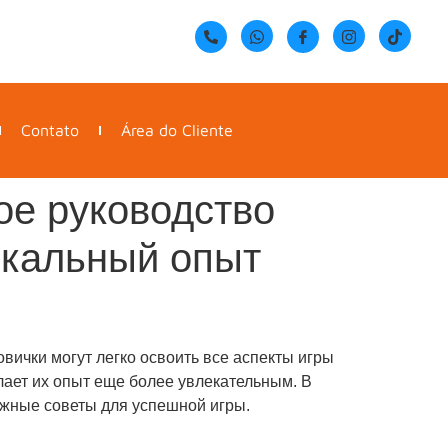
Contato
Área do Cliente
вое руководство
икальный опыт
вички могут легко освоить все аспекты игры
елает их опыт еще более увлекательным. В
важные советы для успешной игры.