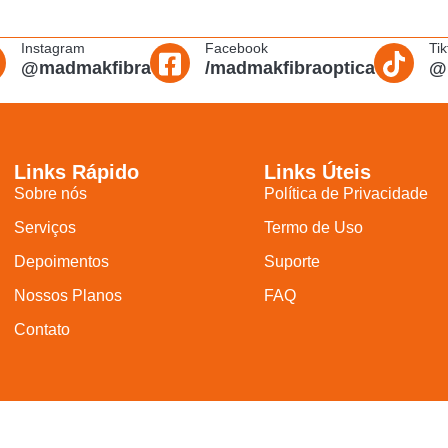
Instagram
Facebook
Tik
@madmakfibra
/madmakfibraoptica
@
Links Rápido
Links Úteis
Sobre nós
Política de Privacidade
Serviços
Termo de Uso
Depoimentos
Suporte
Nossos Planos
FAQ
Contato