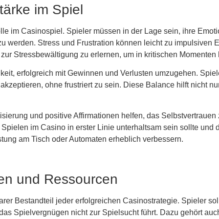
ärke im Spiel
le im Casinospiel. Spieler müssen in der Lage sein, ihre Emotio
 zu werden. Stress und Frustration können leicht zu impulsiven 
n zur Stressbewältigung zu erlernen, um in kritischen Momenten
gkeit, erfolgreich mit Gewinnen und Verlusten umzugehen. Spiele
zeptieren, ohne frustriert zu sein. Diese Balance hilft nicht n
.
sierung und positive Affirmationen helfen, das Selbstvertrauen
Spielen im Casino in erster Linie unterhaltsam sein sollte und da
eistung am Tisch oder Automaten erheblich verbessern.
len und Ressourcen
rer Bestandteil jeder erfolgreichen Casinostrategie. Spieler so
as Spielvergnügen nicht zur Spielsucht führt. Dazu gehört auch