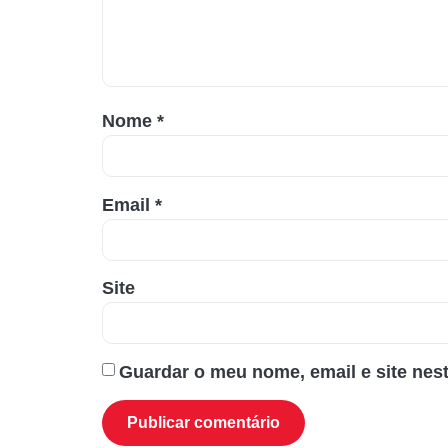
Nome
*
Email
*
Site
Guardar o meu nome, email e site nes