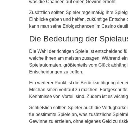
was die Chancen auf einen Gewinn erhöht.
Zusätzlich sollten Spieler regelmäßig ihre Spi
Einblicke geben und helfen, zukünftige Entschei
kann man seine Erfolgschancen im Casino deutli
Die Bedeutung der Spielau
Die Wahl der richtigen Spiele ist entscheidend f
welche ihnen am meisten zusagen. Während einig
Spielautomaten, größtenteils vom Glück abhängig
Entscheidungen zu treffen.
Ein weiterer Punkt ist die Berücksichtigung der 
Mechanismen vertraut zu machen. Fortgeschritte
Kenntnisse von Vorteil sind. Zudem ist es wich
Schließlich sollten Spieler auch die Verfügbark
für bestimmte Spiele an, was zusätzliche Spielmit
Gewinne zu erzielen, ohne eigenes Geld zu riski