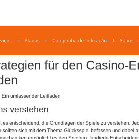
viços
Planos
Campanha de Indicação
Sobre
rategien für den Casino-Er
den
lg Ein umfassender Leitfaden
ns verstehen
st es entscheidend, die Grundlagen der Spiele zu verstehen. Jed
r sollten sich mit dem Thema Glücksspiel befassen und dabei a
elmechaniken ermöglicht es den Spielern, fundierte Entscheidu