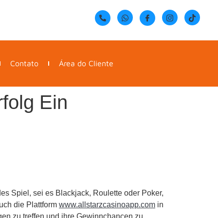
Contato
Área do Cliente
folg Ein
es Spiel, sei es Blackjack, Roulette oder Poker,
uch die Plattform
www.allstarzcasinoapp.com
in
ngen zu treffen und ihre Gewinnchancen zu