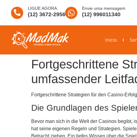
LIGUE AGORA
Envie uma mensagem
(12) 3672-2956
(12) 996011340
Início
Ser
Fortgeschrittene St
umfassender Leitfa
Fortgeschrittene Strategien für den Casino-Erfo
Die Grundlagen des Spiele
Bevor man sich in die Welt der Casinos begibt, i
hat seine eigenen Regeln und Strategien. Spiele
Betracht ziehen. Ein tiefes Wissen über die Spi