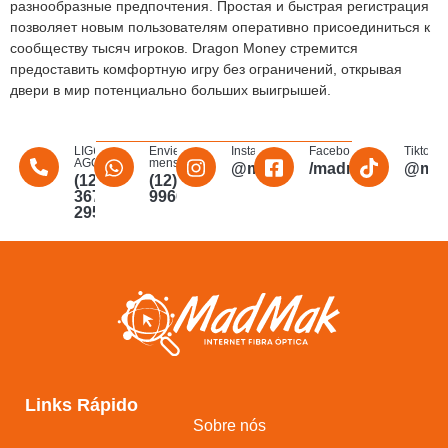
разнообразные предпочтения. Простая и быстрая регистрация
позволяет новым пользователям оперативно присоединиться к
сообществу тысяч игроков. Dragon Money стремится
предоставить комфортную игру без ограничений, открывая
двери в мир потенциально больших выигрышей.
LIGUE
Envie uma
Instagram
Facebook
Tiktok
AGORA
mensagem
@madmakfibra
/madmakfibraopti
@mad
(12)
(12)
3672-
996011340
2956
Links Rápido
Sobre nós