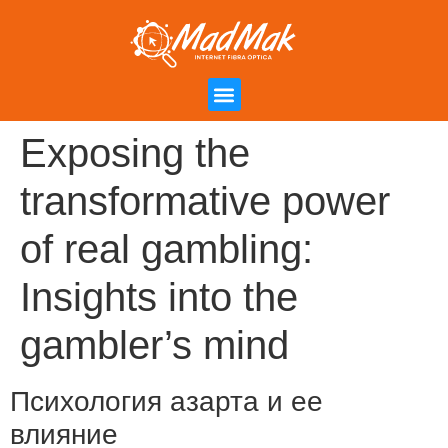
Campanha de Indicação
Área do Cliente
Exposing the
transformative power
of real gambling:
Insights into the
gambler’s mind
Психология азарта и ее
влияние