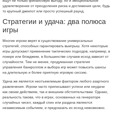
ищут не только финансовую выгоду, но и эмоциональное
удовлетворение от преодоления риска и достижения цели, будь
то крупный джекпот или просто успешный раунд.
Стратегии и удача: два полюса
игры
Многие игроки верят в существование универсальных
стратегий, способных гарантировать выигрыш. Хотя некоторые
игры допускают применение тактических подходов, например, в
покере или блэкджеке, в большинстве случаев исход зависит от
случайности. Тем не менее, продуманная стратегия
управления банкроллом и выбора игр может повысить шансы
на длительную и более приятную игровую сессию.
Удача же является неотъемлемым фактором любого азартного
развлечения. Игроки часто приписывают успехи или неудачи
как своим действиям, так и внешним обстоятельствам. Однако,
реальность такова, что в играх, основанных на генераторе
случайных чисел, каждый спин или раздача являются
независимым событием, и предсказать их исход невозможно.