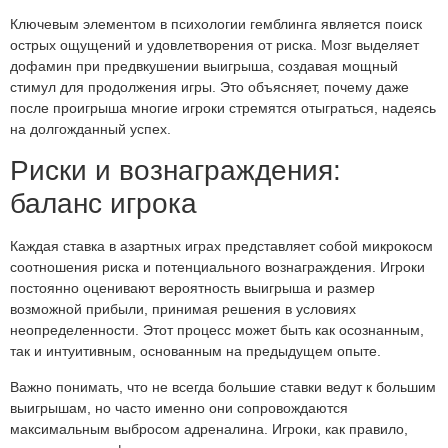
Ключевым элементом в психологии гемблинга является поиск
острых ощущений и удовлетворения от риска. Мозг выделяет
дофамин при предвкушении выигрыша, создавая мощный
стимул для продолжения игры. Это объясняет, почему даже
после проигрыша многие игроки стремятся отыграться, надеясь
на долгожданный успех.
Риски и вознаграждения:
баланс игрока
Каждая ставка в азартных играх представляет собой микрокосм
соотношения риска и потенциального вознаграждения. Игроки
постоянно оценивают вероятность выигрыша и размер
возможной прибыли, принимая решения в условиях
неопределенности. Этот процесс может быть как осознанным,
так и интуитивным, основанным на предыдущем опыте.
Важно понимать, что не всегда большие ставки ведут к большим
выигрышам, но часто именно они сопровождаются
максимальным выбросом адреналина. Игроки, как правило,