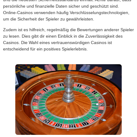
persönliche und finanzielle Daten sicher und geschützt sind.
Online-Casinos verwenden häufig Verschlüsselungstechnologien,
um die Sicherheit der Spieler zu gewährleisten.
Zudem ist es hilfreich, regelmäßig die Bewertungen anderer Spieler
zu lesen. Dies gibt dir einen Einblick in die Zuverlässigkeit des
Casinos. Die Wahl eines vertrauenswürdigen Casinos ist
entscheidend für ein positives Spielerlebnis.