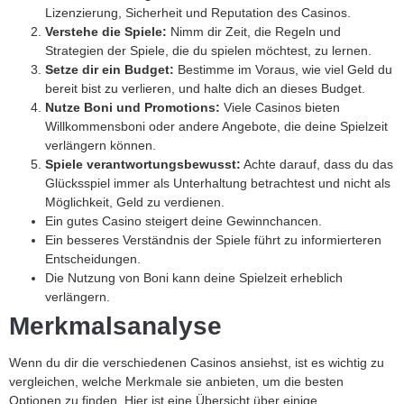
Lizenzierung, Sicherheit und Reputation des Casinos.
Verstehe die Spiele:
Nimm dir Zeit, die Regeln und
Strategien der Spiele, die du spielen möchtest, zu lernen.
Setze dir ein Budget:
Bestimme im Voraus, wie viel Geld du
bereit bist zu verlieren, und halte dich an dieses Budget.
Nutze Boni und Promotions:
Viele Casinos bieten
Willkommensboni oder andere Angebote, die deine Spielzeit
verlängern können.
Spiele verantwortungsbewusst:
Achte darauf, dass du das
Glücksspiel immer als Unterhaltung betrachtest und nicht als
Möglichkeit, Geld zu verdienen.
Ein gutes Casino steigert deine Gewinnchancen.
Ein besseres Verständnis der Spiele führt zu informierteren
Entscheidungen.
Die Nutzung von Boni kann deine Spielzeit erheblich
verlängern.
Merkmalsanalyse
Wenn du dir die verschiedenen Casinos ansiehst, ist es wichtig zu
vergleichen, welche Merkmale sie anbieten, um die besten
Optionen zu finden. Hier ist eine Übersicht über einige