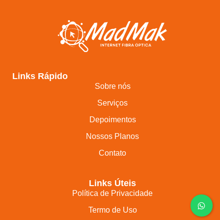
Links Rápido
Sobre nós
Serviços
Depoimentos
Nossos Planos
Contato
Links Úteis
Política de Privacidade
Termo de Uso