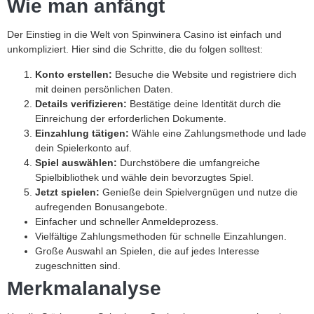
Wie man anfängt
Der Einstieg in die Welt von Spinwinera Casino ist einfach und
unkompliziert. Hier sind die Schritte, die du folgen solltest:
Konto erstellen:
Besuche die Website und registriere dich
mit deinen persönlichen Daten.
Details verifizieren:
Bestätige deine Identität durch die
Einreichung der erforderlichen Dokumente.
Einzahlung tätigen:
Wähle eine Zahlungsmethode und lade
dein Spielerkonto auf.
Spiel auswählen:
Durchstöbere die umfangreiche
Spielbibliothek und wähle dein bevorzugtes Spiel.
Jetzt spielen:
Genieße dein Spielvergnügen und nutze die
aufregenden Bonusangebote.
Einfacher und schneller Anmeldeprozess.
Vielfältige Zahlungsmethoden für schnelle Einzahlungen.
Große Auswahl an Spielen, die auf jedes Interesse
zugeschnitten sind.
Merkmalanalyse