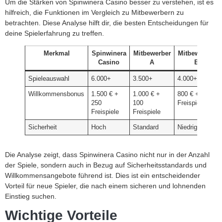
Um die Stärken von Spinwinera Casino besser zu verstehen, ist es
hilfreich, die Funktionen im Vergleich zu Mitbewerbern zu
betrachten. Diese Analyse hilft dir, die besten Entscheidungen für
deine Spielerfahrung zu treffen.
Merkmal
Spinwinera
Mitbewerber
Mitbewerber
Casino
A
B
Spieleauswahl
6.000+
3.500+
4.000+
Willkommensbonus
1.500 € +
1.000 € +
800 € + 150
250
100
Freispiele
Freispiele
Freispiele
Sicherheit
Hoch
Standard
Niedrig
Die Analyse zeigt, dass Spinwinera Casino nicht nur in der Anzahl
der Spiele, sondern auch in Bezug auf Sicherheitsstandards und
Willkommensangebote führend ist. Dies ist ein entscheidender
Vorteil für neue Spieler, die nach einem sicheren und lohnenden
Einstieg suchen.
Wichtige Vorteile