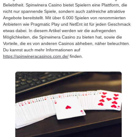
Beliebtheit. Spinwinera Casino bietet Spielern eine Plattform, die
nicht nur spannende Spiele, sondern auch zahlreiche attraktive
Angebote bereitstellt. Mit über 6.000 Spielen von renommierten
Anbietern wie Pragmatic Play und NetEnt ist für jeden Geschmack
etwas dabei. In diesem Artikel werden wir die aufregenden
Möglichkeiten, die Spinwinera Casino zu bieten hat, sowie die
Vorteile, die es von anderen Casinos abheben, näher beleuchten.
Du kannst auch mehr Informationen auf
https://spinwineracasinos.com.de/
finden.