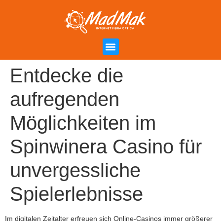
Campanha de Indicação
Área do Cliente
Entdecke die
aufregenden
Möglichkeiten im
Spinwinera Casino für
unvergessliche
Spielerlebnisse
Im digitalen Zeitalter erfreuen sich Online-Casinos immer größerer