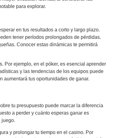
otable para explorar.
perar en tus resultados a corto y largo plazo.
ueden tener períodos prolongados de pérdidas.
ueñas. Conocer estas dinámicas te permitirá
s. Por ejemplo, en el póker, es esencial aprender
stadísticas y las tendencias de los equipos puede
ién aumentará tus oportunidades de ganar.
 sobre tu presupuesto puede marcar la diferencia
puesto a perder y cuánto esperas ganar es
l juego.
ura y prolongar tu tiempo en el casino. Por