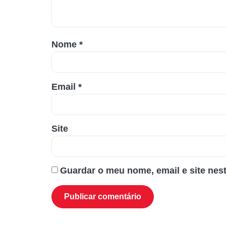
Nome
*
Email
*
Site
Guardar o meu nome, email e site nes