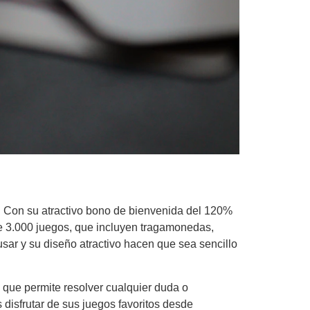
. Con su atractivo bono de bienvenida del 120%
e 3.000 juegos, que incluyen tragamonedas,
usar y su diseño atractivo hacen que sea sencillo
lo que permite resolver cualquier duda o
 disfrutar de sus juegos favoritos desde