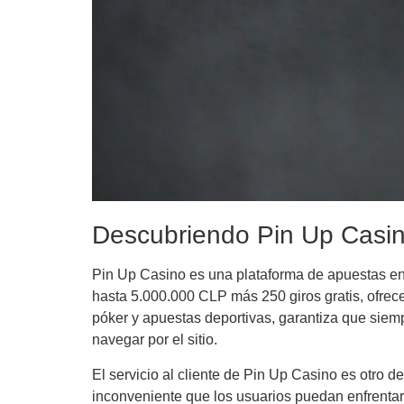
Descubriendo Pin Up Casi
Pin Up Casino es una plataforma de apuestas en
hasta 5.000.000 CLP más 250 giros gratis, ofre
póker y apuestas deportivas, garantiza que siemp
navegar por el sitio.
El servicio al cliente de Pin Up Casino es otro d
inconveniente que los usuarios puedan enfrentar.