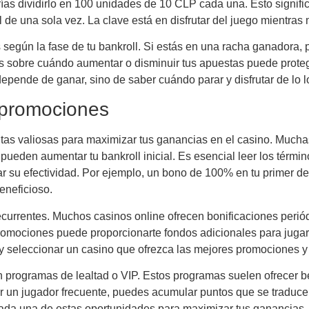
rías dividirlo en 100 unidades de 10 CLP cada una. Esto signifi
l de una sola vez. La clave está en disfrutar del juego mientras 
según la fase de tu bankroll. Si estás en una racha ganadora, 
as sobre cuándo aumentar o disminuir tus apuestas puede protege
 depende de ganar, sino de saber cuándo parar y disfrutar de lo 
y promociones
tas valiosas para maximizar tus ganancias en el casino. Much
pueden aumentar tu bankroll inicial. Es esencial leer los térmi
 su efectividad. Por ejemplo, un bono de 100% en tu primer dep
eneficioso.
ecurrentes. Muchos casinos online ofrecen bonificaciones peri
 promociones puede proporcionarte fondos adicionales para jugar
 y seleccionar un casino que ofrezca las mejores promociones 
en programas de lealtad o VIP. Estos programas suelen ofrecer 
er un jugador frecuente, puedes acumular puntos que se traduc
cada una de estas oportunidades para maximizar tus ganancias.