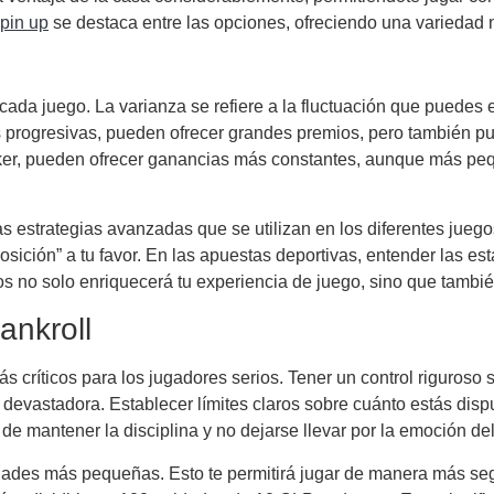
 pin up
se destaca entre las opciones, ofreciendo una variedad n
ada juego. La varianza se refiere a la fluctuación que puedes es
 progresivas, pueden ofrecer grandes premios, pero también p
ker, pueden ofrecer ganancias más constantes, aunque más peq
as estrategias avanzadas que se utilizan en los diferentes juego
“posición” a tu favor. En las apuestas deportivas, entender las e
tos no solo enriquecerá tu experiencia de juego, sino que tamb
ankroll
s críticos para los jugadores serios. Tener un control riguroso
a devastadora. Establecer límites claros sobre cuánto estás dis
 de mantener la disciplina y no dejarse llevar por la emoción de
nidades más pequeñas. Esto te permitirá jugar de manera más seg