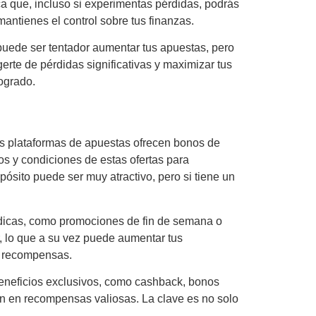
ca que, incluso si experimentas pérdidas, podrás
mantienes el control sobre tus finanzas.
puede ser tentador aumentar tus apuestas, pero
rte de pérdidas significativas y maximizar tus
logrado.
as plataformas de apuestas ofrecen bonos de
nos y condiciones de estas ofertas para
ósito puede ser muy atractivo, pero si tiene un
ódicas, como promociones de fin de semana o
, lo que a su vez puede aumentar tus
y recompensas.
beneficios exclusivos, como cashback, bonos
en en recompensas valiosas. La clave es no solo