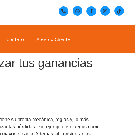
Contato
Área do Cliente
ar tus ganancias
iene su propia mecánica, reglas y, lo más
izar las pérdidas. Por ejemplo, en juegos como
n mayor eficacia. Además, al considerar las