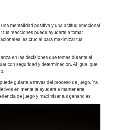
una mentalidad positiva y una actitud emocional
ar tus reacciones puede ayudarte a tomar
rracionales, es crucial para maximizar tus
fianza en las decisiones que tomas durante el
uar con seguridad y determinación. Al igual que
go.
 puede guiarte a través del proceso de juego. Ya
jetivos en mente te ayudará a mantenerte
eriencia de juego y maximizar tus ganancias.