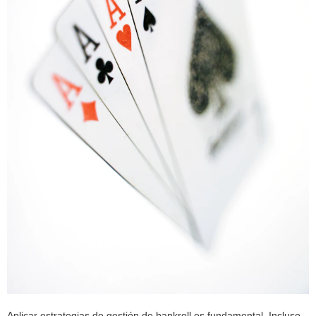
Aplicar estrategias de gestión de bankroll es fundamental. Incluso