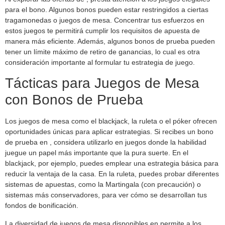
para el bono. Algunos bonos pueden estar restringidos a ciertas
tragamonedas o juegos de mesa. Concentrar tus esfuerzos en
estos juegos te permitirá cumplir los requisitos de apuesta de
manera más eficiente. Además, algunos bonos de prueba pueden
tener un límite máximo de retiro de ganancias, lo cual es otra
consideración importante al formular tu estrategia de juego.
Tácticas para Juegos de Mesa
con Bonos de Prueba
Los juegos de mesa como el blackjack, la ruleta o el póker ofrecen
oportunidades únicas para aplicar estrategias. Si recibes un bono
de prueba en , considera utilizarlo en juegos donde la habilidad
juegue un papel más importante que la pura suerte. En el
blackjack, por ejemplo, puedes emplear una estrategia básica para
reducir la ventaja de la casa. En la ruleta, puedes probar diferentes
sistemas de apuestas, como la Martingala (con precaución) o
sistemas más conservadores, para ver cómo se desarrollan tus
fondos de bonificación.
La diversidad de juegos de mesa disponibles en permite a los