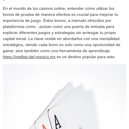
En el mundo de los casinos online, entender cómo utilizar los
bonos de prueba de manera efectiva es crucial para mejorar tu
experiencia de juego. Estos bonos, a menudo ofrecidos por
plataformas como , actúan como una puerta de entrada para
explorar diferentes juegos y estrategias sin arriesgar tu propio
capital inicial. La clave reside en abordarlos con una mentalidad
estratégica, viendo cada bono no solo como una oportunidad de
ganar, sino también como una herramienta de aprendizaje.
https://melbet-del-mexico.mx
es un destino popular para esto.