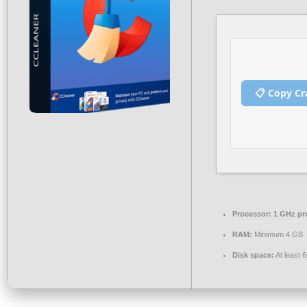
📋 Copy Cr
Processor:
1 GHz pr
RAM:
Minimum 4 GB
Disk space:
At least 