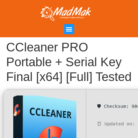
Campanha de Indicação
Área do Cliente
CCleaner PRO
Portable + Serial Key
Final [x64] [Full] Tested
🛡️ Checksum: 9
⏰ Updated on: 