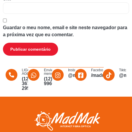
Guardar o meu nome, email e site neste navegador para
a próxima vez que eu comentar.
LIGUE
Envie uma
Instagram
Facebook
Tiktok
AGORA
mensagem
@madmakfibra
/madmakfibraopti
@mad
(12)
(12)
3672-
996011340
2956