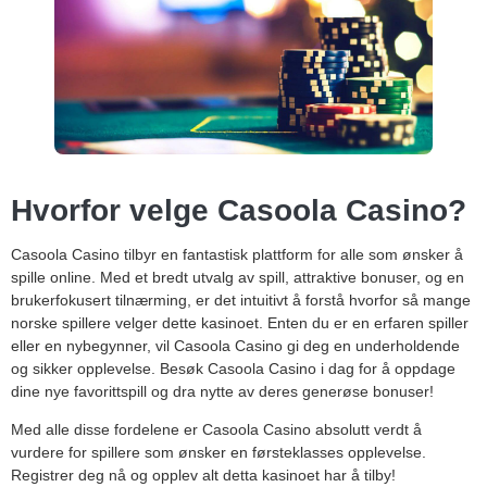
Hvorfor velge Casoola Casino?
Casoola Casino tilbyr en fantastisk plattform for alle som ønsker å
spille online. Med et bredt utvalg av spill, attraktive bonuser, og en
brukerfokusert tilnærming, er det intuitivt å forstå hvorfor så mange
norske spillere velger dette kasinoet. Enten du er en erfaren spiller
eller en nybegynner, vil Casoola Casino gi deg en underholdende
og sikker opplevelse. Besøk Casoola Casino i dag for å oppdage
dine nye favorittspill og dra nytte av deres generøse bonuser!
Med alle disse fordelene er Casoola Casino absolutt verdt å
vurdere for spillere som ønsker en førsteklasses opplevelse.
Registrer deg nå og opplev alt detta kasinoet har å tilby!