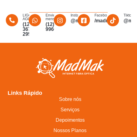
LIGUE
Envie uma
Instagram
Facebook
Tiktok
AGORA
mensagem
@madmakfibra
/madmakfibraopti
@mad
(12)
(12)
3672-
996011340
2956
Links Rápido
Sobre nós
Serviços
Depoimentos
Nossos Planos