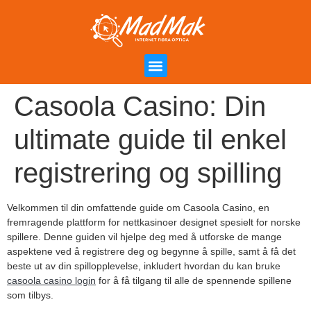
Campanha de Indicação
Área do Cliente
Casoola Casino: Din
ultimate guide til enkel
registrering og spilling
Velkommen til din omfattende guide om Casoola Casino, en
fremragende plattform for nettkasinoer designet spesielt for norske
spillere. Denne guiden vil hjelpe deg med å utforske de mange
aspektene ved å registrere deg og begynne å spille, samt å få det
beste ut av din spillopplevelse, inkludert hvordan du kan bruke
casoola casino login
for å få tilgang til alle de spennende spillene
som tilbys.