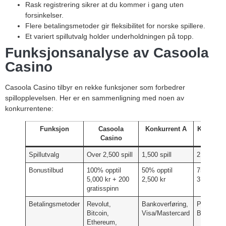
Rask registrering sikrer at du kommer i gang uten
forsinkelser.
Flere betalingsmetoder gir fleksibilitet for norske spillere.
Et variert spillutvalg holder underholdningen på topp.
Funksjonsanalyse av Casoola
Casino
Casoola Casino tilbyr en rekke funksjoner som forbedrer
spillopplevelsen. Her er en sammenligning med noen av
konkurrentene:
Funksjon
Casoola
Konkurrent A
Konkurre
Casino
B
Spillutvalg
Over 2,500 spill
1,500 spill
2,000 spil
Bonustilbud
100% opptil
50% opptil
75% oppti
5,000 kr + 200
2,500 kr
3,000 kr
gratisspinn
Betalingsmetoder
Revolut,
Bankoverføring,
PayPal,
Bitcoin,
Visa/Mastercard
Bitcoin
Ethereum,