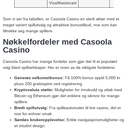
Visa/Mastercard
Som vi ser fra tabellen, er Casoola Casino en sterk aktør med et
meget variert spillutvalg og attraktive bonustilbud, noe som kan
tiltrekke seg mange spillere.
Nøkkelfordeler med Casoola
Casino
Casoola Casino har mange fordeler som gjør det til et populært
valg blant spillselskaper. Her er noen av de viktigste fordelene:
Generøs velkomstbonus:
Få 100% bonus opptil 5,000 kr
pluss 200 gratisspinn ved registrering.
Kryptovaluta støtte:
Muligheter for innskudd og uttak med
Bitcoin og Ethereum gjør det enklere og sikrere for mange
spillere.
Bredt spillutvalg:
Fra spilleautomater til live casino, det er
noe for enhver smak.
Sømløs brukeropplevelse:
Enkle navigasjonsmuligheter og
et intuitivt design.