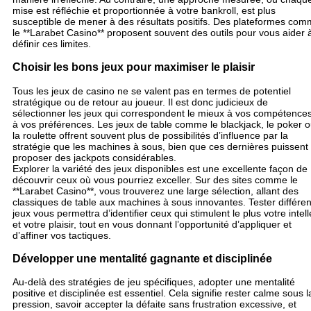
mise est réfléchie et proportionnée à votre bankroll, est plus
susceptible de mener à des résultats positifs. Des plateformes co
le **Larabet Casino** proposent souvent des outils pour vous aider 
définir ces limites.
Choisir les bons jeux pour maximiser le plaisir
Tous les jeux de casino ne se valent pas en termes de potentiel
stratégique ou de retour au joueur. Il est donc judicieux de
sélectionner les jeux qui correspondent le mieux à vos compétences
à vos préférences. Les jeux de table comme le blackjack, le poker 
la roulette offrent souvent plus de possibilités d’influence par la
stratégie que les machines à sous, bien que ces dernières puissent
proposer des jackpots considérables.
Explorer la variété des jeux disponibles est une excellente façon de
découvrir ceux où vous pourriez exceller. Sur des sites comme le
**Larabet Casino**, vous trouverez une large sélection, allant des
classiques de table aux machines à sous innovantes. Tester différen
jeux vous permettra d’identifier ceux qui stimulent le plus votre intell
et votre plaisir, tout en vous donnant l’opportunité d’appliquer et
d’affiner vos tactiques.
Développer une mentalité gagnante et disciplinée
Au-delà des stratégies de jeu spécifiques, adopter une mentalité
positive et disciplinée est essentiel. Cela signifie rester calme sous l
pression, savoir accepter la défaite sans frustration excessive, et