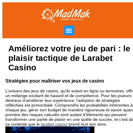
Campanha de Indicação
Área do Cliente
Améliorez votre jeu de pari : le
plaisir tactique de Larabet
Casino
Stratégies pour maîtriser vos jeux de casino
L’univers des jeux de casino, qu’ils soient en ligne ou terrestres, off
un mélange excitant de hasard et de compétence. Pour les joueurs
désireux d’améliorer leur expérience, l’adoption de stratégies
réfléchies est primordiale. Comprendre les probabilités inhérentes à
chaque jeu, gérer son budget de manière rigoureuse et savoir qua
prendre des risques calculés sont autant d’éléments qui peuvent
transformer une partie de plaisir en une quête de succès, et c’est d
ce contexte que le
larabet casino
prend tout son sens.