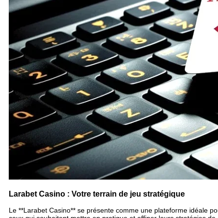
Larabet Casino : Votre terrain de jeu stratégique
Le **Larabet Casino** se présente comme une plateforme idéale po