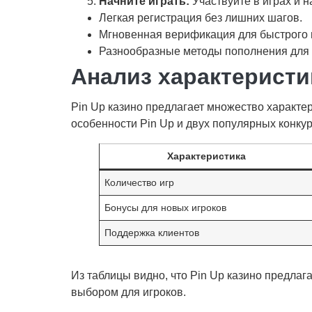
Начните играть:
Участвуйте в играх и 
Легкая регистрация без лишних шагов.
Мгновенная верификация для быстрого 
Разнообразные методы пополнения для 
Анализ характеристик
Pin Up казино предлагает множество характе
особенности Pin Up и двух популярных конкур
Характеристика
Количество игр
Бонусы для новых игроков
Поддержка клиентов
Из таблицы видно, что Pin Up казино предлаг
выбором для игроков.