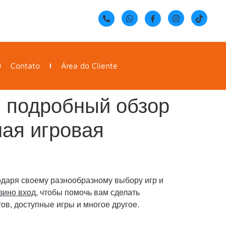
Contato
Área do Cliente
: подробный обзор
ная игровая
одаря своему разнообразному выбору игр и
зино вход
, чтобы помочь вам сделать
в, доступные игры и многое другое.