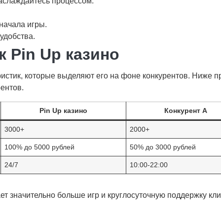
наслаждайтесь процессом.
начала игры.
удобства.
 Pin Up казино
ристик, которые выделяют его на фоне конкурентов. Ниже
ентов.
Pin Up казино
Конкурент A
3000+
2000+
100% до 5000 рублей
50% до 3000 рублей
24/7
10:00-22:00
ает значительно больше игр и круглосуточную поддержку кл