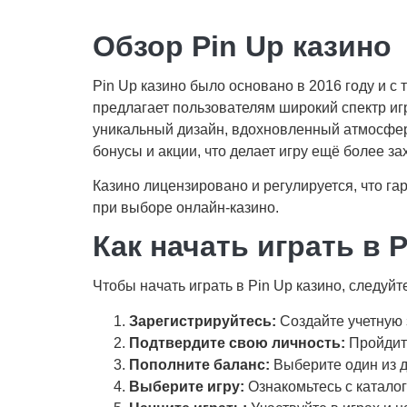
Обзор Pin Up казино
Pin Up казино было основано в 2016 году и с
предлагает пользователям широкий спектр игр
уникальный дизайн, вдохновленный атмосферо
бонусы и акции, что делает игру ещё более 
Казино лицензировано и регулируется, что га
при выборе онлайн-казино.
Как начать играть в 
Чтобы начать играть в Pin Up казино, следуй
Зарегистрируйтесь:
Создайте учетную 
Подтвердите свою личность:
Пройдите
Пополните баланс:
Выберите один из д
Выберите игру:
Ознакомьтесь с катало