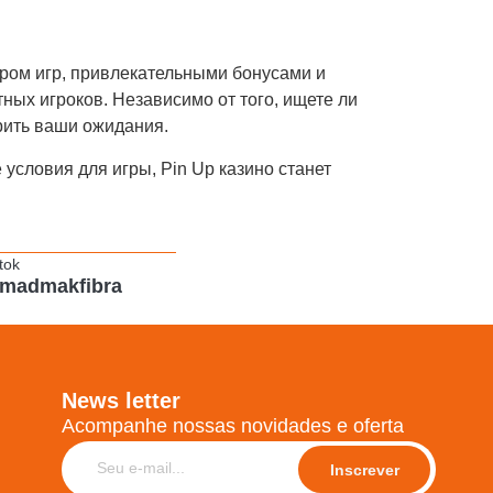
ором игр, привлекательными бонусами и
ных игроков. Независимо от того, ищете ли
рить ваши ожидания.
 условия для игры, Pin Up казино станет
tok
madmakfibra
News letter
Acompanhe nossas novidades e oferta
Inscrever